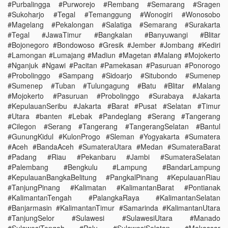
#Purbalingga #Purworejo #Rembang #Semarang #Sragen
#Sukoharjo #Tegal #Temanggung #Wonogiri #Wonosobo
#Magelang #Pekalongan #Salatiga #Semarang #Surakarta
#Tegal #JawaTimur #Bangkalan #Banyuwangi #Blitar
#Bojonegoro #Bondowoso #Gresik #Jember #Jombang #Kediri
#Lamongan #Lumajang #Madiun #Magetan #Malang #Mojokerto
#Nganjuk #Ngawi #Pacitan #Pamekasan #Pasuruan #Ponorogo
#Probolinggo #Sampang #Sidoarjo #Situbondo #Sumenep
#Sumenep #Tuban #Tulungagung #Batu #Blitar #Malang
#Mojokerto #Pasuruan #Probolinggo #Surabaya #Jakarta
#KepulauanSeribu #Jakarta #Barat #Pusat #Selatan #Timur
#Utara #banten #Lebak #Pandeglang #Serang #Tangerang
#Cilegon #Serang #Tangerang #TangerangSelatan #Bantul
#GunungKidul #KulonProgo #Sleman #Yogyakarta #Sumatera
#Aceh #BandaAceh #SumateraUtara #Medan #SumateraBarat
#Padang #Riau #Pekanbaru #Jambi #SumateraSelatan
#Palembang #Bengkulu #Lampung #BandarLampung
#KepulauanBangkaBelitung #PangkalPinang #KepulauanRiau
#TanjungPinang #Kalimatan #KalimantanBarat #Pontianak
#KalimantanTengah #PalangkaRaya #KalimantanSelatan
#Banjarmasin #KalimantanTimur #Samarinda #KalimantanUtara
#TanjungSelor #Sulawesi #SulawesiUtara #Manado