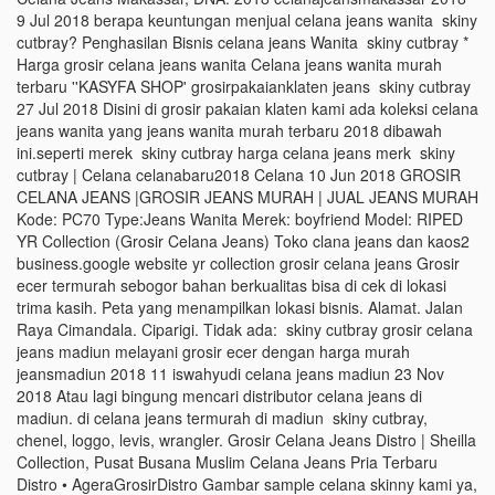
9 Jul 2018 berapa keuntungan menjual celana jeans wanita skiny
cutbray? Penghasilan Bisnis celana jeans Wanita skiny cutbray *
Harga grosir celana jeans wanita Celana jeans wanita murah
terbaru ''KASYFA SHOP' grosirpakaianklaten jeans skiny cutbray
27 Jul 2018 Disini di grosir pakaian klaten kami ada koleksi celana
jeans wanita yang jeans wanita murah terbaru 2018 dibawah
ini.seperti merek skiny cutbray harga celana jeans merk skiny
cutbray | Celana celanabaru2018 Celana 10 Jun 2018 GROSIR
CELANA JEANS |GROSIR JEANS MURAH | JUAL JEANS MURAH
Kode: PC70 Type:Jeans Wanita Merek: boyfriend Model: RIPED
YR Collection (Grosir Celana Jeans) Toko clana jeans dan kaos2
business.google website yr collection grosir celana jeans Grosir
ecer termurah sebogor bahan berkualitas bisa di cek di lokasi
trima kasih. Peta yang menampilkan lokasi bisnis. Alamat. Jalan
Raya Cimandala. Ciparigi. Tidak ada: skiny cutbray grosir celana
jeans madiun melayani grosir ecer dengan harga murah
jeansmadiun 2018 11 iswahyudi celana jeans madiun 23 Nov
2018 Atau lagi bingung mencari distributor celana jeans di
madiun. di celana jeans termurah di madiun skiny cutbray,
chenel, loggo, levis, wrangler. Grosir Celana Jeans Distro | Sheilla
Collection, Pusat Busana Muslim Celana Jeans Pria Terbaru
Distro • AgeraGrosirDistro Gambar sample celana skinny kami ya,