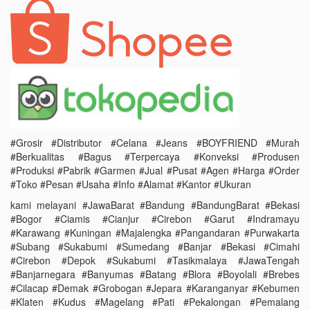
#Grosir #Distributor #Celana #Jeans #BOYFRIEND #Murah
#Berkualitas #Bagus #Terpercaya #Konveksi #Produsen
#Produksi #Pabrik #Garmen #Jual #Pusat #Agen #Harga #Order
#Toko #Pesan #Usaha #Info #Alamat #Kantor #Ukuran
kami melayani #JawaBarat #Bandung #BandungBarat #Bekasi
#Bogor #Ciamis #Cianjur #Cirebon #Garut #Indramayu
#Karawang #Kuningan #Majalengka #Pangandaran #Purwakarta
#Subang #Sukabumi #Sumedang #Banjar #Bekasi #Cimahi
#Cirebon #Depok #Sukabumi #Tasikmalaya #JawaTengah
#Banjarnegara #Banyumas #Batang #Blora #Boyolali #Brebes
#Cilacap #Demak #Grobogan #Jepara #Karanganyar #Kebumen
#Klaten #Kudus #Magelang #Pati #Pekalongan #Pemalang