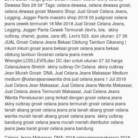
Dewasa Size 29 34" Tags: celana dewasa, celana dewasa grosir,
celana dewasa grosir Maestro Shop: Jual Grosir Celana Jeans,
Legging, Jogger Pants maestro shop 2018 05 jualgrosir celana
jeans cewek termurah 18 Mei 2018 Jual Grosir Celana Jeans,
Legging, Jogger Pants Cewek Termurah (levi's, lois, skiny
cutbray, chanel, guess, zara dll). Levi's 523. size ukuran: 27 38
JUAL Grosir Celana Jeans Bekasi Cibitung Tambun Cikarang |
inkuiri inkuiri grosir jeans bekasi grosir celana jeans bekasi
cibitung tambun Grosiran celana jeans merek
Wrengler,LOIS,LEVIS,dan DC dan untuk ukuran 27 32 harga
CelanaJeans Stretch skiny cutbray Ori Celana skiny cutbray
Jean Murah Grosir. DNA, Jual Celana Jeans Makassar Medium
medium @celanajeanswanita dna jual celana jeans 1 Jul 2018
Jual Celana Jean Makassar, Jual Celana Jeans Wanita Makassar,
Jual Celana Jeans Termurah Makassar, Jual Celana Jeans
Wanita Penelusuran yang terkait dengan grosir celana jeans
skiny cutbray grosir celana jeans termurah grosir celana jeans
tanah abang grosir celana jeans pria tanah abang grosir celana
wanita murah tanah abang grosir celana jeans skiny cutbray
bandung grosir celana jeans murah meriah distributor celana
jeans jawa barat grosir celana jeans bandung
Celana Jeans Makassar, DNA: 2018 celanajeansmakassar 2018