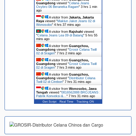
Guangdong
viewed "
Celana Jeans
Oxybro 06 Beraneka Ragam
"
3 hrs 1 min
ago
A visitor from
Jakarta, Jakarta
Raya
viewed "
Maklun Jaket Jeans 02 di
Wonosobo
"
4 hrs 37 mins ago
A visitor from
Rajshahi
viewed
"
Celana Jeans Lea 09 di Batang
"
5 hrs 55
mins ago
A visitor from
Guangzhou,
Guangdong
viewed "
Grosir Celana Twill
02 di Sragen
"
7 hrs 2 mins ago
A visitor from
Guangzhou,
Guangdong
viewed "
Grosir Celana Twill
02 di Sragen
"
7 hrs 3 mins ago
A visitor from
Guangzhou,
Guangdong
viewed "
Distributor Celana
Twill 02 di Cirebon
"
7 hrs 31 mins ago
A visitor from
Wonosobo, Jawa
Tengah
viewed "
0816562888 BROJEANS :
Pabrik Konveksi &…
"
7 hrs 31 mins ago
Get Script
Real Time
Tracking ON