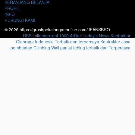
KERANJANG BELANJA
PROFIL
INFO
HUBUNGI KAMI
© 2026 https://grosirpekalonganonline.com/JEANSBRO
RSS
|
sitemap.xml
1000 Artikel
Today's News
Kontraktor
Olahraga Indonesia Terbaik dan terpercaya
Kontraktor Jasa
pembuatan Climbing Wall panjat tebing terbaik dan Terpercaya