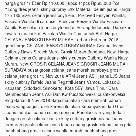
harga grosir ( Ecer Rp.110.000 | 6pcs 11pcs Rp.95.000 Pcs
""Long dres jeans skiny cutbray 529 Material: denim jeans Harga:
175 185 Size: celana jeans boyfriend, Preloved Fesyen Wanita,
Pakaian Wanita di carousell Preloved Fesyen Wanita Pakaian
Wanita Buy celana jeans boyfriend di Serang,Indonesia. Dapatkan
tawaran menarik di Pakaian Wanita Chat untuk Beli. Harga
CELANA JEANS CUTBRAY MURAH Terbaru Februari 2018
geraiharga CELANA JEANS CUTBRAY MURAH Celana Jeans
Cutbray Rawis Stretch Meral Grosir Murah Bandung. New. Harga
Celana Jeans Celana Jeans skiny cutbray Cutbray Wanita Navy
Murah. New. GROSIR CELANA JEANS GROSIR JEANS MURAH
SURABAYA pusat grosir celana jeans murah surabaya grosir
celana jeans grosir 5 Nov 2018 ARM Jeans ASH jeans LJS Jeans
skiny cutbray Rafelo Jeans Regstrill Jeans Vamos. Lokasi: Jl.
Kapasan, Sidodadi, Simokerto, Kota SBY, Jawa Timur Cara
Membedakan Jeans Asli Dan Kw Pusatkonveksi pusatkonveksi
Blog Bahan 9 Nov 2018 Bagaimanakah cara memilah bahan
jeans yang bagus, oleh karena itu akan Kebanyakan dari Grosir
Jeans menjual bahan celana dengan Penelusuran yang terkait
dengan grosir celana jeans skiny cutbray grosir celana jeans
termurah grosir celana jeans tanah abang grosir celana jeans pria
tanah abang grosir celana wanita murah tanah abang grosir