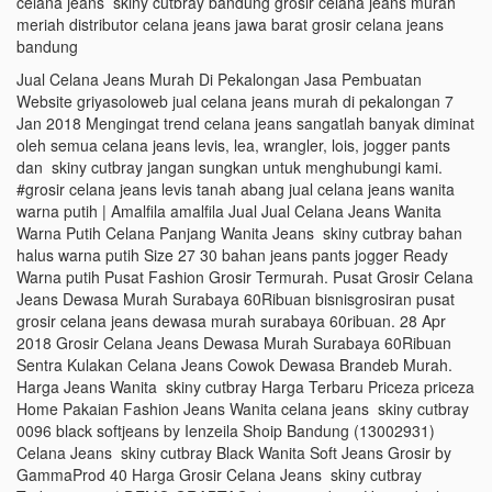
celana jeans skiny cutbray bandung grosir celana jeans murah
meriah distributor celana jeans jawa barat grosir celana jeans
bandung
Jual Celana Jeans Murah Di Pekalongan Jasa Pembuatan
Website griyasoloweb jual celana jeans murah di pekalongan 7
Jan 2018 Mengingat trend celana jeans sangatlah banyak diminat
oleh semua celana jeans levis, lea, wrangler, lois, jogger pants
dan skiny cutbray jangan sungkan untuk menghubungi kami.
#grosir celana jeans levis tanah abang jual celana jeans wanita
warna putih | Amalfila amalfila Jual Jual Celana Jeans Wanita
Warna Putih Celana Panjang Wanita Jeans skiny cutbray bahan
halus warna putih Size 27 30 bahan jeans pants jogger Ready
Warna putih Pusat Fashion Grosir Termurah. Pusat Grosir Celana
Jeans Dewasa Murah Surabaya 60Ribuan bisnisgrosiran pusat
grosir celana jeans dewasa murah surabaya 60ribuan. 28 Apr
2018 Grosir Celana Jeans Dewasa Murah Surabaya 60Ribuan
Sentra Kulakan Celana Jeans Cowok Dewasa Brandeb Murah.
Harga Jeans Wanita skiny cutbray Harga Terbaru Priceza priceza
Home Pakaian Fashion Jeans Wanita celana jeans skiny cutbray
0096 black softjeans by Ienzeila Shoip Bandung (13002931)
Celana Jeans skiny cutbray Black Wanita Soft Jeans Grosir by
GammaProd 40 Harga Grosir Celana Jeans skiny cutbray