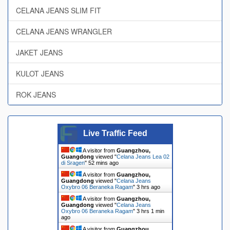
CELANA JEANS SLIM FIT
CELANA JEANS WRANGLER
JAKET JEANS
KULOT JEANS
ROK JEANS
Live Traffic Feed
A visitor from
Guangzhou,
Guangdong
viewed "
Celana Jeans Lea 02
di Sragen
"
52 mins ago
A visitor from
Guangzhou,
Guangdong
viewed "
Celana Jeans
Oxybro 06 Beraneka Ragam
"
3 hrs ago
A visitor from
Guangzhou,
Guangdong
viewed "
Celana Jeans
Oxybro 06 Beraneka Ragam
"
3 hrs 1 min
ago
A visitor from
Guangzhou,