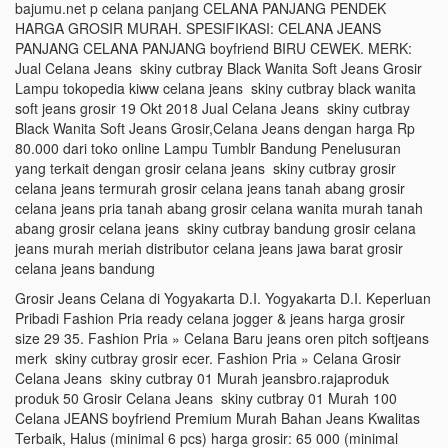
bajumu.net p celana panjang CELANA PANJANG PENDEK
HARGA GROSIR MURAH. SPESIFIKASI: CELANA JEANS
PANJANG CELANA PANJANG boyfriend BIRU CEWEK. MERK:
Jual Celana Jeans skiny cutbray Black Wanita Soft Jeans Grosir
Lampu tokopedia kiww celana jeans skiny cutbray black wanita
soft jeans grosir 19 Okt 2018 Jual Celana Jeans skiny cutbray
Black Wanita Soft Jeans Grosir,Celana Jeans dengan harga Rp
80.000 dari toko online Lampu Tumblr Bandung Penelusuran
yang terkait dengan grosir celana jeans skiny cutbray grosir
celana jeans termurah grosir celana jeans tanah abang grosir
celana jeans pria tanah abang grosir celana wanita murah tanah
abang grosir celana jeans skiny cutbray bandung grosir celana
jeans murah meriah distributor celana jeans jawa barat grosir
celana jeans bandung
Grosir Jeans Celana di Yogyakarta D.I. Yogyakarta D.I. Keperluan
Pribadi Fashion Pria ready celana jogger & jeans harga grosir
size 29 35. Fashion Pria » Celana Baru jeans oren pitch softjeans
merk skiny cutbray grosir ecer. Fashion Pria » Celana Grosir
Celana Jeans skiny cutbray 01 Murah jeansbro.rajaproduk
produk 50 Grosir Celana Jeans skiny cutbray 01 Murah 100
Celana JEANS boyfriend Premium Murah Bahan Jeans Kwalitas
Terbaik, Halus (minimal 6 pcs) harga grosir: 65 000 (minimal