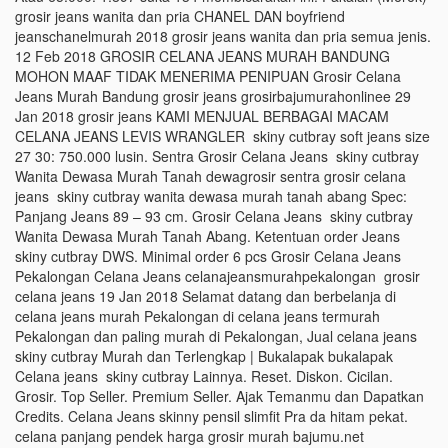
grosir jeans wanita dan pria CHANEL DAN boyfriend
jeanschanelmurah 2018 grosir jeans wanita dan pria semua jenis.
12 Feb 2018 GROSIR CELANA JEANS MURAH BANDUNG
MOHON MAAF TIDAK MENERIMA PENIPUAN Grosir Celana
Jeans Murah Bandung grosir jeans grosirbajumurahonlinee 29
Jan 2018 grosir jeans KAMI MENJUAL BERBAGAI MACAM
CELANA JEANS LEVIS WRANGLER skiny cutbray soft jeans size
27 30: 750.000 lusin. Sentra Grosir Celana Jeans skiny cutbray
Wanita Dewasa Murah Tanah dewagrosir sentra grosir celana
jeans skiny cutbray wanita dewasa murah tanah abang Spec:
Panjang Jeans 89 – 93 cm. Grosir Celana Jeans skiny cutbray
Wanita Dewasa Murah Tanah Abang. Ketentuan order Jeans
skiny cutbray DWS. Minimal order 6 pcs Grosir Celana Jeans
Pekalongan Celana Jeans celanajeansmurahpekalongan grosir
celana jeans 19 Jan 2018 Selamat datang dan berbelanja di
celana jeans murah Pekalongan di celana jeans termurah
Pekalongan dan paling murah di Pekalongan, Jual celana jeans
skiny cutbray Murah dan Terlengkap | Bukalapak bukalapak
Celana jeans skiny cutbray Lainnya. Reset. Diskon. Cicilan.
Grosir. Top Seller. Premium Seller. Ajak Temanmu dan Dapatkan
Credits. Celana Jeans skinny pensil slimfit Pra da hitam pekat.
celana panjang pendek harga grosir murah bajumu.net