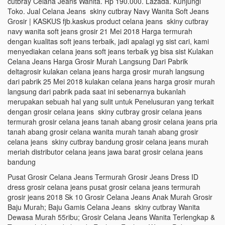
cutbray Celana Jeans Wanita. Rp 190.000. Lazada. Kunjungi
Toko. Jual Celana Jeans skiny cutbray Navy Wanita Soft Jeans
Grosir | KASKUS fjb.kaskus product celana jeans skiny cutbray
navy wanita soft jeans grosir 21 Mei 2018 Harga termurah
dengan kualitas soft jeans terbaik, jadi apalagi yg sist cari, kami
menyediakan celana jeans soft jeans terbaik yg bisa sist Kulakan
Celana Jeans Harga Grosir Murah Langsung Dari Pabrik
deltagrosir kulakan celana jeans harga grosir murah langsung
dari pabrik 25 Mei 2018 kulakan celana jeans harga grosir murah
langsung dari pabrik pada saat ini sebenarnya bukanlah
merupakan sebuah hal yang sulit untuk Penelusuran yang terkait
dengan grosir celana jeans skiny cutbray grosir celana jeans
termurah grosir celana jeans tanah abang grosir celana jeans pria
tanah abang grosir celana wanita murah tanah abang grosir
celana jeans skiny cutbray bandung grosir celana jeans murah
meriah distributor celana jeans jawa barat grosir celana jeans
bandung
Pusat Grosir Celana Jeans Termurah Grosir Jeans Dress ID
dress grosir celana jeans pusat grosir celana jeans termurah
grosir jeans 2018 Sk 10 Grosir Celana Jeans Anak Murah Grosir
Baju Murah; Baju Gamis Celana Jeans skiny cutbray Wanita
Dewasa Murah 55ribu; Grosir Celana Jeans Wanita Terlengkap &