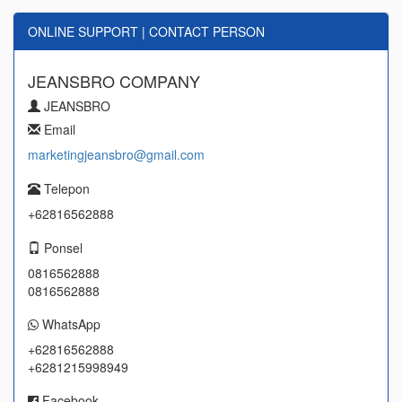
ONLINE SUPPORT | CONTACT PERSON
JEANSBRO COMPANY
JEANSBRO
Email
marketingjeansbro@gmail.com
Telepon
+62816562888
Ponsel
0816562888
0816562888
WhatsApp
+62816562888
+6281215998949
Facebook