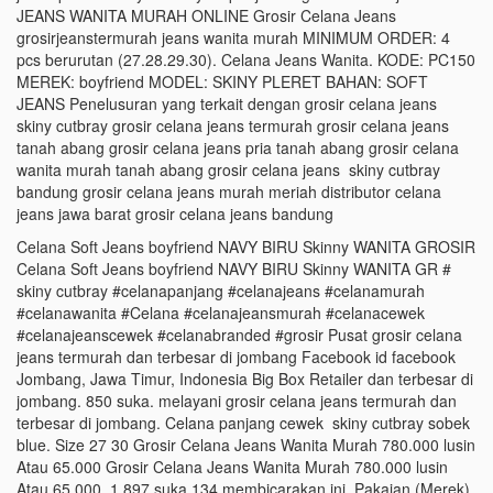
JEANS WANITA MURAH ONLINE Grosir Celana Jeans
grosirjeanstermurah jeans wanita murah MINIMUM ORDER: 4
pcs berurutan (27.28.29.30). Celana Jeans Wanita. KODE: PC150
MEREK: boyfriend MODEL: SKINY PLERET BAHAN: SOFT
JEANS Penelusuran yang terkait dengan grosir celana jeans
skiny cutbray grosir celana jeans termurah grosir celana jeans
tanah abang grosir celana jeans pria tanah abang grosir celana
wanita murah tanah abang grosir celana jeans skiny cutbray
bandung grosir celana jeans murah meriah distributor celana
jeans jawa barat grosir celana jeans bandung
Celana Soft Jeans boyfriend NAVY BIRU Skinny WANITA GROSIR
Celana Soft Jeans boyfriend NAVY BIRU Skinny WANITA GR #
skiny cutbray #celanapanjang #celanajeans #celanamurah
#celanawanita #Celana #celanajeansmurah #celanacewek
#celanajeanscewek #celanabranded #grosir Pusat grosir celana
jeans termurah dan terbesar di jombang Facebook id facebook
Jombang, Jawa Timur, Indonesia Big Box Retailer dan terbesar di
jombang. 850 suka. melayani grosir celana jeans termurah dan
terbesar di jombang. Celana panjang cewek skiny cutbray sobek
blue. Size 27 30 Grosir Celana Jeans Wanita Murah 780.000 lusin
Atau 65.000 Grosir Celana Jeans Wanita Murah 780.000 lusin
Atau 65.000. 1.897 suka 134 membicarakan ini. Pakaian (Merek)