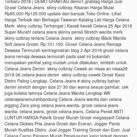
Terbaru 2018 | DEMO GRABTAG demo1.grabtag Harga Jual
Grosir Celana Jeans skiny cutbray, Kisaran Harga Mulai
Rp65.000 Rp125.000 update dari banyak Toko Online. Lihat
Harga Terbaik dan Berbagai Tawaran Katalog List Harga Celana
Merk skiny cutbray Terhangat | Kaos6 kaos6 Celana 25 Apr 2018
Super Murah! celana jeans skinny pensil Stretch wanita merk
skiny cutbray terlaris Celana Jeans skiny cutbray Black Wanita
Soft Jeans Grosir, Rp 101.150. Grosir Celana Jeans Remaja
Dewasa Termurah sentragrosiran blog 2 Apr 2018 grosir celana
jeans remaja dewasa termurah pada saat ini bukanlah
merupakan perihal yang mudah untuk dilakukan, terlebih untuk
Celana Jeans Denim skiny cutbray Cewek an nisaa an nisaa28
2018 06 celana jeans denim skiny cutbray cewek Grosir Kaos
Distro Paling Lengkap. Celana Jeans # skiny cutbray bahan
denim stretch dengan size 27 30 dan warna sesuai gambar. cek
juga koleksi lainnya Celana Jeans Wanita Lengkap WA
celanajeansmurahbandung Celana Jeans wanita dan celana
jegging Zara yang celana jeans wanita, grosir celana jeans
wanita, celana jeans, grosir celana jeans, Celana Pensil ANTI
LUNTUR HARGA Pabrik Grosir Murah Grosir megasyarif Celana
Celana Dickies Pria Jeans Grosir dan Eceran. Jogger Pants
Murah Kualitas Distro. Jual Jogger Training Grosir dan Ecer. Jual
Celana Cargo Panjang Murah Penelusuran yang terkait dengan