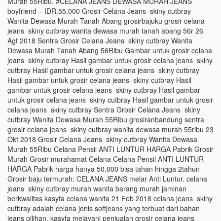
Murah 55Ribu. #CELANA JEANS DEWASA MURAH JEANS
boyfriend – IDR.55.000 Grosir Celana Jeans skiny cutbray
Wanita Dewasa Murah Tanah Abang grosirbajuku grosir celana
jeans skiny cutbray wanita dewasa murah tanah abang 56r 26
Agt 2018 Sentra Grosir Celana Jeans skiny cutbray Wanita
Dewasa Murah Tanah Abang 56Ribu Gambar untuk grosir celana
jeans skiny cutbray Hasil gambar untuk grosir celana jeans skiny
cutbray Hasil gambar untuk grosir celana jeans skiny cutbray
Hasil gambar untuk grosir celana jeans skiny cutbray Hasil
gambar untuk grosir celana jeans skiny cutbray Hasil gambar
untuk grosir celana jeans skiny cutbray Hasil gambar untuk grosir
celana jeans skiny cutbray Sentra Grosir Celana Jeans skiny
cutbray Wanita Dewasa Murah 55Ribu grosiranbandung sentra
grosir celana jeans skiny cutbray wanita dewasa murah 55ribu 23
Okt 2018 Grosir Celana Jeans skiny cutbray Wanita Dewasa
Murah 55Ribu Celana Pensil ANTI LUNTUR HARGA Pabrik Grosir
Murah Grosir murahamat Celana Celana Pensil ANTI LUNTUR
HARGA Pabrik harga hanya 50.000 bisa tahan hingga 2tahun
Grosir baju termurah: CELANA JEANS melar Anti Luntur. celana
jeans skiny cutbray murah wanita barang murah jaminan
berkwalitas kasyfa celana wanita 21 Feb 2018 celana jeans skiny
cutbray adalah celana jenis softjeans yang terbuat dari bahan
jeans pilihan. kasyfa melayani penjualan grosir celana jeans