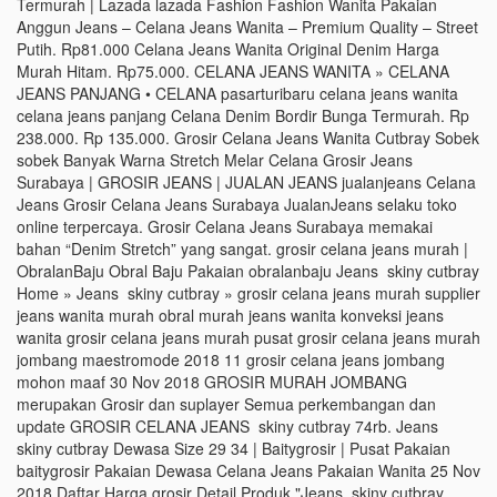
Termurah | Lazada lazada Fashion Fashion Wanita Pakaian
Anggun Jeans – Celana Jeans Wanita – Premium Quality – Street
Putih. Rp81.000 Celana Jeans Wanita Original Denim Harga
Murah Hitam. Rp75.000. CELANA JEANS WANITA » CELANA
JEANS PANJANG • CELANA pasarturibaru celana jeans wanita
celana jeans panjang Celana Denim Bordir Bunga Termurah. Rp
238.000. Rp 135.000. Grosir Celana Jeans Wanita Cutbray Sobek
sobek Banyak Warna Stretch Melar Celana Grosir Jeans
Surabaya | GROSIR JEANS | JUALAN JEANS jualanjeans Celana
Jeans Grosir Celana Jeans Surabaya JualanJeans selaku toko
online terpercaya. Grosir Celana Jeans Surabaya memakai
bahan “Denim Stretch” yang sangat. grosir celana jeans murah |
ObralanBaju Obral Baju Pakaian obralanbaju Jeans skiny cutbray
Home » Jeans skiny cutbray » grosir celana jeans murah supplier
jeans wanita murah obral murah jeans wanita konveksi jeans
wanita grosir celana jeans murah pusat grosir celana jeans murah
jombang maestromode 2018 11 grosir celana jeans jombang
mohon maaf 30 Nov 2018 GROSIR MURAH JOMBANG
merupakan Grosir dan suplayer Semua perkembangan dan
update GROSIR CELANA JEANS skiny cutbray 74rb. Jeans
skiny cutbray Dewasa Size 29 34 | Baitygrosir | Pusat Pakaian
baitygrosir Pakaian Dewasa Celana Jeans Pakaian Wanita 25 Nov
2018 Daftar Harga grosir Detail Produk "Jeans skiny cutbray