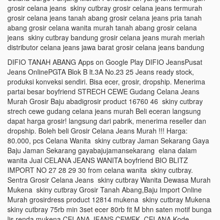
grosir celana jeans skiny cutbray grosir celana jeans termurah
grosir celana jeans tanah abang grosir celana jeans pria tanah
abang grosir celana wanita murah tanah abang grosir celana
jeans skiny cutbray bandung grosir celana jeans murah meriah
distributor celana jeans jawa barat grosir celana jeans bandung
DIFIO TANAH ABANG Apps on Google Play DIFIO JeansPusat
Jeans OnlinePGTA Blok B lt.3A No.23 25 Jeans ready stock,
produksi konveksi sendiri. Bisa ecer, grosir, dropship. Menerima
partai besar boyfriend STRECH CEWE Gudang Celana Jeans
Murah Grosir Baju abadigrosir product 16760 46 skiny cutbray
strech cewe gudang celana jeans murah Beli eceran langsung
dapat harga grosir! langsung dari pabrik, menerima reseller dan
dropship. Boleh beli Grosir Celana Jeans Murah !!! Harga:
80.000, pcs Celana Wanita skiny cutbray Jaman Sekarang Gaya
Baju Jaman Sekarang gayabajujamansekarang elana dalam
wanita Jual CELANA JEANS WANITA boyfriend BIO BLITZ
IMPORT NO 27 28 29 30 from celana wanita skiny cutbray.
Sentra Grosir Celana Jeans skiny cutbray Wanita Dewasa Murah
Mukena skiny cutbray Grosir Tanah Abang,Baju Import Online
Murah grosirdress product 12814 mukena skiny cutbray Mukena
skiny cutbray 75rb min 3set ecer 80rb fit M bhn saten motif bunga
lis renda mukena CELANA JEANS CEWEK. CELANA Kode