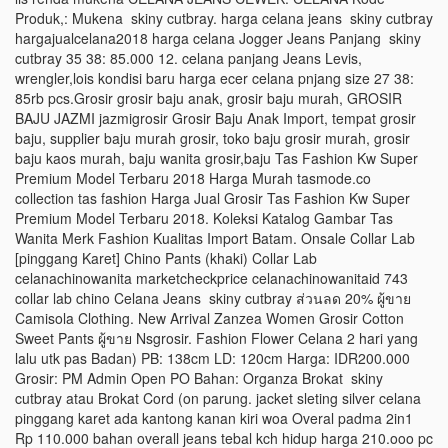
Produk,: Mukena skiny cutbray. harga celana jeans skiny cutbray
hargajualcelana2018 harga celana Jogger Jeans Panjang skiny
cutbray 35 38: 85.000 12. celana panjang Jeans Levis,
wrengler,lois kondisi baru harga ecer celana pnjang size 27 38:
85rb pcs.Grosir grosir baju anak, grosir baju murah, GROSIR
BAJU JAZMI jazmigrosir Grosir Baju Anak Import, tempat grosir
baju, supplier baju murah grosir, toko baju grosir murah, grosir
baju kaos murah, baju wanita grosir,baju Tas Fashion Kw Super
Premium Model Terbaru 2018 Harga Murah tasmode.co
collection tas fashion Harga Jual Grosir Tas Fashion Kw Super
Premium Model Terbaru 2018. Koleksi Katalog Gambar Tas
Wanita Merk Fashion Kualitas Import Batam. Onsale Collar Lab
[pinggang Karet] Chino Pants (khaki) Collar Lab
celanachinowanita marketcheckprice celanachinowanitaid 743
collar lab chino Celana Jeans skiny cutbray ส่วนลด 20% ผู้ขาย
Camisola Clothing. New Arrival Zanzea Women Grosir Cotton
Sweet Pants ผู้ขาย Nsgrosir. Fashion Flower Celana 2 hari yang
lalu utk pas Badan) PB: 138cm LD: 120cm Harga: IDR200.000
Grosir: PM Admin Open PO Bahan: Organza Brokat skiny
cutbray atau Brokat Cord (on parung. jacket sleting silver celana
pinggang karet ada kantong kanan kiri woa Overal padma 2in1
Rp 110.000 bahan overall jeans tebal kch hidup harga 210.ooo pc