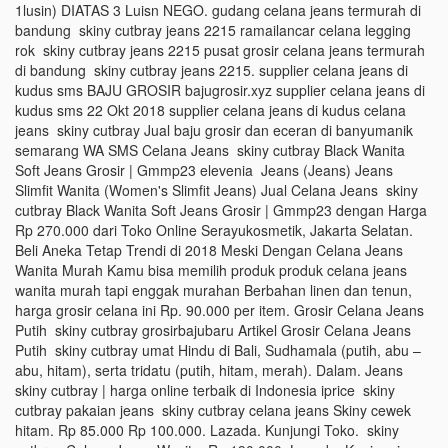
1lusin) DIATAS 3 Luisn NEGO. gudang celana jeans termurah di
bandung skiny cutbray jeans 2215 ramailancar celana legging
rok skiny cutbray jeans 2215 pusat grosir celana jeans termurah
di bandung skiny cutbray jeans 2215. supplier celana jeans di
kudus sms BAJU GROSIR bajugrosir.xyz supplier celana jeans di
kudus sms 22 Okt 2018 supplier celana jeans di kudus celana
jeans skiny cutbray Jual baju grosir dan eceran di banyumanik
semarang WA SMS Celana Jeans skiny cutbray Black Wanita
Soft Jeans Grosir | Gmmp23 elevenia Jeans (Jeans) Jeans
Slimfit Wanita (Women's Slimfit Jeans) Jual Celana Jeans skiny
cutbray Black Wanita Soft Jeans Grosir | Gmmp23 dengan Harga
Rp 270.000 dari Toko Online Serayukosmetik, Jakarta Selatan.
Beli Aneka Tetap Trendi di 2018 Meski Dengan Celana Jeans
Wanita Murah Kamu bisa memilih produk produk celana jeans
wanita murah tapi enggak murahan Berbahan linen dan tenun,
harga grosir celana ini Rp. 90.000 per item. Grosir Celana Jeans
Putih skiny cutbray grosirbajubaru Artikel Grosir Celana Jeans
Putih skiny cutbray umat Hindu di Bali, Sudhamala (putih, abu –
abu, hitam), serta tridatu (putih, hitam, merah). Dalam. Jeans
skiny cutbray | harga online terbaik di Indonesia iprice skiny
cutbray pakaian jeans skiny cutbray celana jeans Skiny cewek
hitam. Rp 85.000 Rp 100.000. Lazada. Kunjungi Toko. skiny