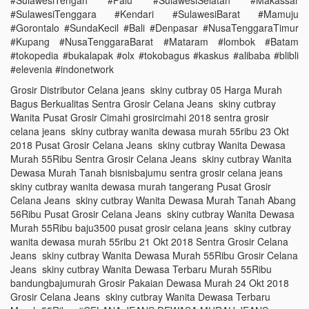
#SulawesiTengah #Palu #SulawesiSelatan #Makassar
#SulawesiTenggara #Kendari #SulawesiBarat #Mamuju
#Gorontalo #SundaKecil #Bali #Denpasar #NusaTenggaraTimur
#Kupang #NusaTenggaraBarat #Mataram #lombok #Batam
#tokopedia #bukalapak #olx #tokobagus #kaskus #alibaba #blibli
#elevenia #indonetwork
Grosir Distributor Celana jeans skiny cutbray 05 Harga Murah
Bagus Berkualitas Sentra Grosir Celana Jeans skiny cutbray
Wanita Pusat Grosir Cimahi grosircimahi 2018 sentra grosir
celana jeans skiny cutbray wanita dewasa murah 55ribu 23 Okt
2018 Pusat Grosir Celana Jeans skiny cutbray Wanita Dewasa
Murah 55Ribu Sentra Grosir Celana Jeans skiny cutbray Wanita
Dewasa Murah Tanah bisnisbajumu sentra grosir celana jeans
skiny cutbray wanita dewasa murah tangerang Pusat Grosir
Celana Jeans skiny cutbray Wanita Dewasa Murah Tanah Abang
56Ribu Pusat Grosir Celana Jeans skiny cutbray Wanita Dewasa
Murah 55Ribu baju3500 pusat grosir celana jeans skiny cutbray
wanita dewasa murah 55ribu 21 Okt 2018 Sentra Grosir Celana
Jeans skiny cutbray Wanita Dewasa Murah 55Ribu Grosir Celana
Jeans skiny cutbray Wanita Dewasa Terbaru Murah 55Ribu
bandungbajumurah Grosir Pakaian Dewasa Murah 24 Okt 2018
Grosir Celana Jeans skiny cutbray Wanita Dewasa Terbaru