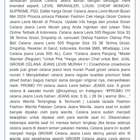
tambahan produk Celana Jeans Murah dengan berbagai merk
branded seperti, LEVIS, WRANGLER, LOUIS, CHEAP MONDAY,
SUPREME, PSD, Daftar harga Grosir Celana Jeans Levis Murah Bulan
Mei 2024 Priceza priceza Pakaian Fashion Cek Harga Grosir Celana
Jeans Levis Murah di Priceza. Update info harga dari produk Grosir
Celana Jeans Levis Murah yang Anda inginkan dari jutaan Toko
Online Terbaik di Indonesia. Celana Jeans Levis 505 Reguler Size 33
38 Terima Grosir, Dropship id. carousell Olshop Fashion Olshop Pria
Beli Celana Jeans Levis 505 Reguler Size 33 38 Terima Grosir,
Dropship, Reseller di Garut, Indonesia. Kontak SMS, Whatsapp, Line:
Celana jeans Levis 505 ALL Color *Celana Jeans Panjang *Model
Standar (Reguler) *Untuk Pria *Harga ukuran Chat untuk Beli. JUAL
GROSIR CELANA JEANS LEVIS MURAH !! | CrowdVoice crowdvoice
posts jual grosir celana jeans levis murah Pusat grosir celana jeans
murah !! Menyediakan celana jeans reguler kualitas premium tidak
street bahan bagus hampir sama dengan original nya, menyediakan
merk. PROMO !!!!!! celana Jeans Levis bahan: JEANS size: S grosir
celana & sweater murah (@icxyshop) on Instagram: “#PROMO !!!!!!
celana Jeans Levis bahan: JEANS size: S XL ( 28 34 ) warna: Biru…”
Jeans Wanita Terlengkap & Termurah | Lazada lazada Fashion
Fashion Wanita Pakaian Celana Jeans Wanita. Jeans saat ini sudah
banyak dipakai oleh para wanita. Celana jeans sudah menjadi
kewajiban untuk dipakai oleh para wanita saat ini. Dikarenakan
beberapa wanita saat ini merasa belum lengkap jika tanpa adanya
celana jeans di dalam lemari pakaian mereka. Celana jeans ini sudah
menjadi Harga GROSIR Celana Jeans Levis skinny pensil slim fit
wanita size geraiharga search GROSIR Celana Jeans Levis skinny