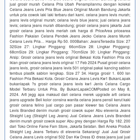
jual grosir murah Celana Pria Ubah Penampilanmu dengan koleksi
Celana Jeans Levis Pria Blue Jeans Original Murah Bandung Jakarta
untuk pria cowok laki laki terbaru dari kami. celana jeans levis murah;
jeans levis original murah; celana levis blue jeans; jual celana jeans
levis; celana jeans murah dibandung; grosir celana jeans jakarta Jual
grosir celana jeans levis meriah cek harga di PriceArea pricearea
Fashion Pakaian Celana Pendek Jeans Jecko Celana Jeans Murah
Celana Levis Pria… Harga Rp 50. 000Bahan: JeansTersedia Size: 27
32Size 27: Lingkar Pinggang: 66cmSize 28: Lingkar Pinggang:
68cmSize 29: Lingkar Pinggang: 70cmSize 30: Lingkar Pinggang:
Arsip: Grosir celana jeans levis original Bekasi Kota Fashion Pria olx
iklan grosir celana jeans levis original 17 Feb 2024 Pusat grosir celana
jeans levis, grosir celana jeans levis 501 original pakai kancing sablon
tembus plastik sablon lengkap. Size 27 34. Harga grosir 1. 600 lsn
Fashion Pria Bekasi Kota. Grosir Celana Jeans Levis Kw1 BukanLapak
bukanlapak ?s grosir celana jeans levis kw1 Jenis Celana Cargo
Model Terbaru Untuk Pria. By BukanLapakCOMPosted on May 8,
2024. Arti jegg apa maksud dari celana merek upgrade arti celana
jeans upgrade Beli kolor consina wanita celana jeans pensil kerut kaki
grosir celana felino jual cargo pan pasar klewer tas Celana Jeans
Levis Branded denim murah grosir cowok super Abu elevenia Jeans
Straight Leg (Straight Leg Jeans) Jual Celana Jeans Levis Branded
denim murah grosir cowok super Abu grey dengan Harga Rp 182. 200
dari Toko Online Fame Fam Store, Jakarta Selatan. Beli Aneka Produk
Straight Leg Jeans Terbaru di elevenia Sekarang! Jual Jual Grosir
Celana Jeans Levis original 502 Dan Kw Dress ID dress jeans jual jual