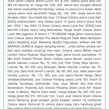
2024 Grosir Celana Jeans LEVI'S 501 & 505. celana jeans levis 501
BM full kancing ori. harga Rp. 200. 000. warna biru dongker terbuat
dari bahan berkualitas full kancing. celana ini jeans lurus bukan strait.
celana jeans levis denim505 harga Rp. 140. 000, ready warna biru
dongker, hitam, biru klasik dan blue 13 Grosir Celana Jeans Levis Kw1
[2024] celanamodern cara celana jeans 13 grosir celana jeans levis
kw1 2024 1 Apr 2024 13 Grosir Celana Jeans Levis Kw1 [2024] Cara
Memilih Celana Jeans Yang Berkualitas. Harga Grosir Celana Jeans
Levis: Mei jogjarice. tk search 11791983308 harga grosir celana jeans
levis Celana Jeans Standar Pria Model Reguler Tidak Melar Berbahan
Jeans Resleting Kuat: Ritsleting Mudah Digunakan, silihkan klik RB.
BARAGO JEANS di bagian samping kanan. , untuk pilihan produk lain
dari kami silahkan kunjungi toko kami, Celana Jeans Bahan import
Lembut Halus Nyaman Digunakan Saat. jeans murah jeansobral. 15
Mei 2024 Koleksi Produk Grosir Celana Jeans Murah. Jeans Levi's:
Model Standar Lusinan Rp. 75. 000, pcs; PSD (Peter Says Denim), :
Lusinan Rp. 85. 000, pcs; Wrangler, Model Standar: Lusinan Rp. 75.
000, pcs; Zara; Kick Denim Lusinan: Rp. 85. 000, pcs. Jaket Jeans dah
Hoodie Lusinan: Rp. 110. 000, pcs Jual Jeans Murah Harga Obral
obraljeansdijakarta. Jual Celana Panjang Jeans Levis 501 Import di
Jakarta, Surabaya, Kalimantan, Irian Jaya. Murah dan bisa kirim
kemanapun. Hubungi Jual Celana Panjang Jeans Levis 501 Import
made in Mexico. Warna hitam wash. Harga satuan Rp 330. 000 pcs.
Harga grosir Rp 315. 000 pcs *min. 3 pcs. Jual Celana Grosir Celana
Jeans Bandung grosir kulakan grosir kulakan. search ?q %20Grosir
Celana Jeans Termurah Di celana jeans pasar baru bandung grosir
baju celana jeans bandung grosir celana jeans di pasar baru bandung