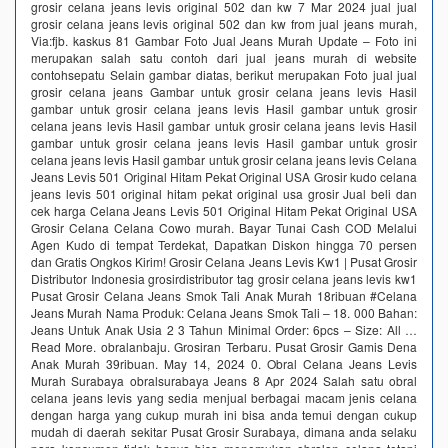
grosir celana jeans levis original 502 dan kw 7 Mar 2024 jual jual
grosir celana jeans levis original 502 dan kw from jual jeans murah,
Via:fjb. kaskus 81 Gambar Foto Jual Jeans Murah Update – Foto ini
merupakan salah satu contoh dari jual jeans murah di website
contohsepatu Selain gambar diatas, berikut merupakan Foto jual jual
grosir celana jeans Gambar untuk grosir celana jeans levis Hasil
gambar untuk grosir celana jeans levis Hasil gambar untuk grosir
celana jeans levis Hasil gambar untuk grosir celana jeans levis Hasil
gambar untuk grosir celana jeans levis Hasil gambar untuk grosir
celana jeans levis Hasil gambar untuk grosir celana jeans levis Celana
Jeans Levis 501 Original Hitam Pekat Original USA Grosir kudo celana
jeans levis 501 original hitam pekat original usa grosir Jual beli dan
cek harga Celana Jeans Levis 501 Original Hitam Pekat Original USA
Grosir Celana Celana Cowo murah. Bayar Tunai Cash COD Melalui
Agen Kudo di tempat Terdekat, Dapatkan Diskon hingga 70 persen
dan Gratis Ongkos Kirim! Grosir Celana Jeans Levis Kw1 | Pusat Grosir
Distributor Indonesia grosirdistributor tag grosir celana jeans levis kw1
Pusat Grosir Celana Jeans Smok Tali Anak Murah 18ribuan #Celana
Jeans Murah Nama Produk: Celana Jeans Smok Tali – 18. 000 Bahan:
Jeans Untuk Anak Usia 2 3 Tahun Minimal Order: 6pcs – Size: All …
Read More. obralanbaju. Grosiran Terbaru. Pusat Grosir Gamis Dena
Anak Murah 39ribuan. May 14, 2024 0. Obral Celana Jeans Levis
Murah Surabaya obralsurabaya Jeans 8 Apr 2024 Salah satu obral
celana jeans levis yang sedia menjual berbagai macam jenis celana
dengan harga yang cukup murah ini bisa anda temui dengan cukup
mudah di daerah sekitar Pusat Grosir Surabaya, dimana anda selaku