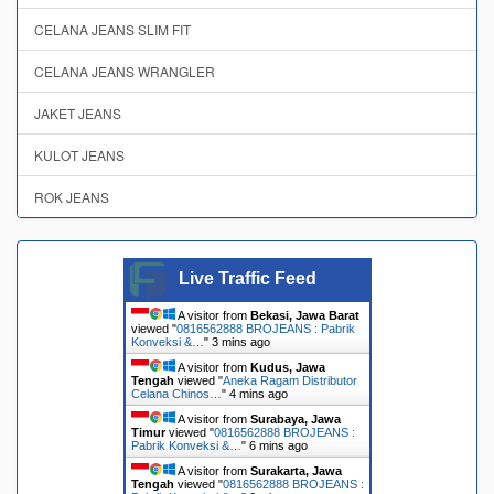
CELANA JEANS SLIM FIT
CELANA JEANS WRANGLER
JAKET JEANS
KULOT JEANS
ROK JEANS
Live Traffic Feed
A visitor from
Bekasi, Jawa Barat
viewed "
0816562888 BROJEANS : Pabrik
Konveksi &…
"
3 mins ago
A visitor from
Kudus, Jawa
Tengah
viewed "
Aneka Ragam Distributor
Celana Chinos…
"
4 mins ago
A visitor from
Surabaya, Jawa
Timur
viewed "
0816562888 BROJEANS :
Pabrik Konveksi &…
"
6 mins ago
A visitor from
Surakarta, Jawa
Tengah
viewed "
0816562888 BROJEANS :