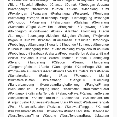
#Blora #Boyolali #Brebes #Cilacap #Demak #Grobogan #Jepara
#Karanganyar #Kebumen #Klaten #Kudus #Magelang #Pati
#Pekalongan #Pemalang #Purbalingga #Purworejo #Rembang
#Semarang #Sragen #Sukoharjo #Tegal #Temanggung #Wonogiri
#Wonosobo #Magelang #Pekalongan #Salatiga #Semarang
#Surakarta #Tegal #JawaTimur #Bangkalan #Banyuwangi #Blitar
#Bojonegoro #Bondowoso #Gresik #Jember #Jombang #Kediri
#Lamongan #Lumajang #Madiun #Magetan #Malang #Mojokerto
#Nganjuk #Ngawi #Pacitan #Pamekasan #Pasuruan #Ponorogo
#Probolinggo #Sampang #Sidoarjo #Situbondo #Sumenep #Sumenep
#Tuban #Tulungagung #Batu #Blitar #Malang #Mojokerto #Pasuruan
#Probolinggo #Surabaya #Jakarta #KepulauanSeribu #Jakarta #Barat
#Pusat #Selatan #Timur #Utara #banten #Lebak #Pandeglang
#Serang #Tangerang #Cilegon #Serang #Tangerang
#TangerangSelatan #Bantul #GunungKidul #KulonProgo #Sleman
#Yogyakarta #Sumatera #Aceh #BandaAceh #SumateraUtara #Medan
#SumateraBarat #Padang #Riau #Pekanbaru #Jambi
#SumateraSelatan #Palembang #Bengkulu #Lampung
#BandarLampung #KepulauanBangkaBelitung #PangkalPinang
#KepulauanRiau #TanjungPinang #Kalimatan #KalimantanBarat
#Pontianak #KalimantanTengah #PalangkaRaya #KalimantanSelatan
#Banjarmasin #KalimantanTimur #Samarinda #KalimantanUtara
#TanjungSelor #Sulawesi #SulawesiUtara #Manado #SulawesiTengah
#Palu #SulawesiSelatan #Makassar #SulawesiTenggara #Kendari
#SulawesiBarat #Mamuju #Gorontalo #SundaKecil #Bali #Denpasar
#NusaTenggaraTimur #Kupang #NusaTenggaraBarat #Mataram