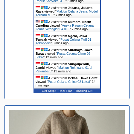
Pabrik Konveksi &…
"
6 mins ago
A visitor from
Jakarta, Jakarta
Raya
viewed "
Maklun Celana Jeans Model
Terbaru di…
"
7 mins ago
A visitor from
Durham, North
Carolina
viewed "
Aneka Ragam Celana
Jeans Wrangler 04 di…
"
7 mins ago
A visitor from
Ngelo, Jawa
Tengah
viewed "
Pusat Celana Twill 01
Tokopedia
"
8 mins ago
A visitor from
Surabaya, Jawa
Barat
viewed "
Pusat Celana Chino 02
Lokal
"
12 mins ago
A visitor from
Sungaipenuh,
Jambi
viewed "
Maklun Rok jeans 01 di
Pekanbaru
"
13 mins ago
A visitor from
Bekasi, Jawa Barat
viewed "
Pusat Celana Chino 02 Lokal
"
14
mins ago
Get Script
Real Time
Tracking ON