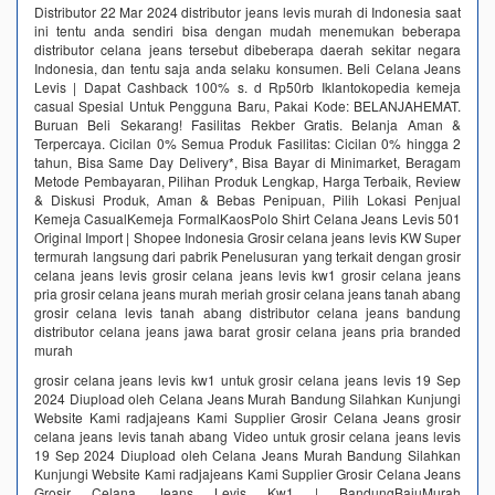
Distributor 22 Mar 2024 distributor jeans levis murah di Indonesia saat
ini tentu anda sendiri bisa dengan mudah menemukan beberapa
distributor celana jeans tersebut dibeberapa daerah sekitar negara
Indonesia, dan tentu saja anda selaku konsumen. Beli Celana Jeans
Levis | Dapat Cashback 100% s. d Rp50rb‎ Iklantokopedia kemeja
casual Spesial Untuk Pengguna Baru, Pakai Kode: BELANJAHEMAT.
Buruan Beli Sekarang! Fasilitas Rekber Gratis. Belanja Aman &
Terpercaya. Cicilan 0% Semua Produk Fasilitas: Cicilan 0% hingga 2
tahun, Bisa Same Day Delivery*, Bisa Bayar di Minimarket, Beragam
Metode Pembayaran, Pilihan Produk Lengkap, Harga Terbaik, Review
& Diskusi Produk, Aman & Bebas Penipuan, Pilih Lokasi Penjual
Kemeja CasualKemeja FormalKaosPolo Shirt Celana Jeans Levis 501
Original Import | Shopee Indonesia‎ Grosir celana jeans levis KW Super
termurah langsung dari pabrik‎ Penelusuran yang terkait dengan grosir
celana jeans levis grosir celana jeans levis kw1 grosir celana jeans
pria grosir celana jeans murah meriah grosir celana jeans tanah abang
grosir celana levis tanah abang distributor celana jeans bandung
distributor celana jeans jawa barat grosir celana jeans pria branded
murah
grosir celana jeans levis kw1 untuk grosir celana jeans levis 19 Sep
2024 Diupload oleh Celana Jeans Murah Bandung Silahkan Kunjungi
Website Kami radjajeans Kami Supplier Grosir Celana Jeans grosir
celana jeans levis tanah abang Video untuk grosir celana jeans levis
19 Sep 2024 Diupload oleh Celana Jeans Murah Bandung Silahkan
Kunjungi Website Kami radjajeans Kami Supplier Grosir Celana Jeans
Grosir Celana Jeans Levis Kw1 | BandungBajuMurah