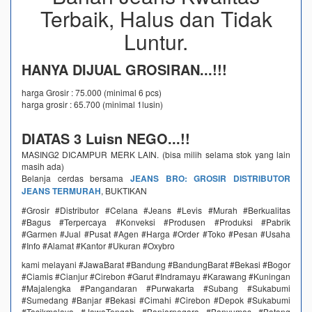
Terbaik, Halus dan Tidak
Luntur.
HANYA DIJUAL GROSIRAN...!!!
harga Grosir : 75.000 (minimal 6 pcs)
harga grosir : 65.700 (minimal 1lusin)
DIATAS 3 Luisn NEGO...!!
MASING2 DICAMPUR MERK LAIN. (bisa milih selama stok yang lain
masih ada)
Belanja cerdas bersama
JEANS BRO: GROSIR DISTRIBUTOR
JEANS TERMURAH
, BUKTIKAN
#Grosir #Distributor #Celana #Jeans #Levis #Murah #Berkualitas
#Bagus #Terpercaya #Konveksi #Produsen #Produksi #Pabrik
#Garmen #Jual #Pusat #Agen #Harga #Order #Toko #Pesan #Usaha
#Info #Alamat #Kantor #Ukuran #Oxybro
kami melayani #JawaBarat #Bandung #BandungBarat #Bekasi #Bogor
#Ciamis #Cianjur #Cirebon #Garut #Indramayu #Karawang #Kuningan
#Majalengka #Pangandaran #Purwakarta #Subang #Sukabumi
#Sumedang #Banjar #Bekasi #Cimahi #Cirebon #Depok #Sukabumi
#Tasikmalaya #JawaTengah #Banjarnegara #Banyumas #Batang