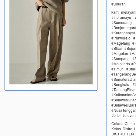
#Ukuran
kami melayan
#Indramayu 
#Sumedang #
#Banjarnega
#Karanganya
#Purworejo 
#Magelang #P
#Blitar #Boj
#Magetan #Ma
#Sampang #S
#Mojokerto #P
#Timur #Uta
#TangerangSe
#SumateraUta
#Bengkulu #
#TanjungPin
#KalimantanSe
#SulawesiUtar
#SulawesiBa
#NusaTenggar
#blibli #eleve
Celana Chino 
Kelas Distro
DISTRO TENTUN