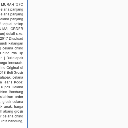
IA MURAH %7C
 Celana panjang
Celana panjang
Celana panjang
 terjual setiap
 MINIMAL ORDER
) detail size:
i 2017 Diupload
luruh kalangan
g celana chino
Chino Pria. Rp
h | Bukalapak
arga termurah.
no Original di
018 Beli Grosir
alapak. celana
na jeans Kode:
 6 pcs Celana
 Chino Bandung
silahkan order
, grosir celana
ak anak, harga
ah abang grosir
r celana chino
 kota bandung,