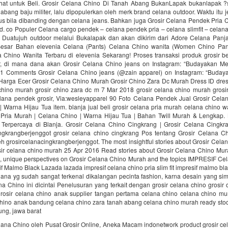
hat untuk Beli. Grosir Celana Chino Di Tanah Abang BukanLapak bukanlapak ?s
 abang baju militer, lalu dipopulerkan oleh merk brand celana outdoor. Waktu itu j
gus bila dibanding dengan celana jeans. Bahkan juga Grosir Celana Pendek Pria 
d. co Populer Celana cargo pendek – celana pendek pria – celana slimfit – celan
leh Duatujuh outdoor melalui Bukalapak dan akan dikirim dari Adore Celana Panj
esar Bahan elevenia Celana (Pants) Celana Chino wanita (Women Chino Pan
 Chino Wanita Terbaru di elevenia Sekarang! Proses transaksi produk grosir 
r, di mana dana akan Grosir Celana Chino jeans on Instagram: “Budayakan 
 1 Comments Grosir Celana Chino jeans (@zain apparel) on Instagram: “Bud
Harga Ecer Grosir Celana Chino Murah Grosir Chino Zara Dc Murah Dress ID dres
chino murah grosir chino zara dc m 7 Mar 2018 grosir celana chino murah grosi
lana pendek grosir, Via:wesleyapparel 90 Foto Celana Pendek Jual Grosir Celan
 Warna Hijau Tua item. blanja jual beli grosir celana pria murah celana chino w
 Pria Murah | Celana Chino | Warna Hijau Tua | Bahan Twill Murah & Lengkap. 
Terpercaya di Blanja. Grosir Celana Chino Cingkrang | Grosir Celana Cingkr
ingkrangberjenggot grosir celana chino cingkrang Pos tentang Grosir Celana C
leh grosircelanacingkrangberjenggot. The most insightful stories about Grosir Cel
ir celana chino murah 25 Apr 2016 Read stories about Grosir Celana Chino Mu
, unique perspectives on Grosir Celana Chino Murah and the topics IMPRESIF Ce
sif Malmo Black Lazada lazada impresif celana chino pria slim fit impresif malmo bl
ana yg sudah sangat terkenal dikalangan pecinta fashion, karna desain yang sim
 Chino ini dicintai Penelusuran yang terkait dengan grosir celana chino grosir 
rosir celana chino anak supplier tangan pertama celana chino celana chino mur
chino anak bandung celana chino zara tanah abang celana chino murah ready sto
ung, jawa barat
lana Chino oleh Pusat Grosir Online, Aneka Macam indonetwork product grosir ce