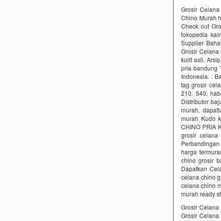
Grosir Celana
Chino Murah h
Check out Gro
tokopedia kai
Supplier Bah
Grosir Celana 
kulit asli. Ar
pria bandung T
Indonesia. . B
tag grosir ce
210. 540. ha
Distributor ba
murah, dapatl
murah Kudo k
CHINO PRIA KH
grosir celan
Perbandingan 
harga termura
chino grosir 
Dapatkan Cela
celana chino g
celana chino m
murah ready st
Grosir Celana
Grosir Celana