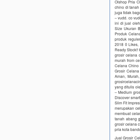
Olshop Pria C
chino di tanah
juga tidak ba
– vudd. co vud
ini di jual o
Size Ukuran B
Produk Celana
produk regule
2018 0 Likes,
Ready Stock!! 
grosir celana 
murah from ce
Celana Chino |
Grosir Celana
Aman, Murah, 
grosircelanac
yang ditulis o
– Medium gros
Discover smart
Slim Fit Impre
merupakan cel
membuat celana
tanah abang g
grosir celana 
pria kota band
Jual Grosir Ce