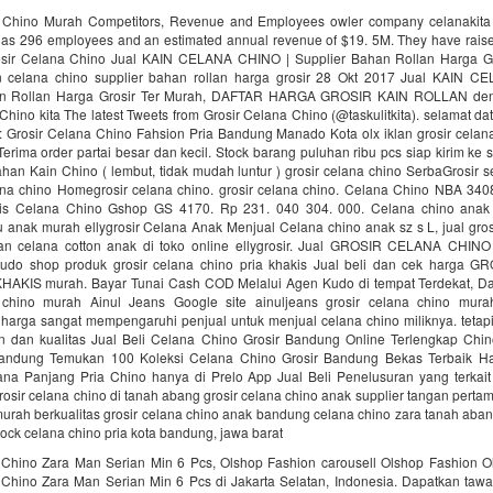
 Chino Murah Competitors, Revenue and Employees owler company celanakita
as 296 employees and an estimated annual revenue of $19. 5M. They have raised
sir Celana Chino Jual KAIN CELANA CHINO | Supplier Bahan Rollan Harga G
n celana chino supplier bahan rollan harga grosir 28 Okt 2017 Jual KAIN 
an Rollan Harga Grosir Ter Murah, DAFTAR HARGA GROSIR KAIN ROLLAN de
Chino kita The latest Tweets from Grosir Celana Chino (@taskulitkita). selamat dat
sip: Grosir Celana Chino Fahsion Pria Bandung Manado Kota olx iklan grosir celan
erima order partai besar dan kecil. Stock barang puluhan ribu pcs siap kirim ke 
ahan Kain Chino ( lembut, tidak mudah luntur ) grosir celana chino SerbaGrosir s
lana chino Homegrosir celana chino. grosir celana chino. Celana Chino NBA 340
bis Celana Chino Gshop GS 4170. Rp 231. 040 304. 000. Celana chino ana
ju anak murah ellygrosir Celana Anak Menjual Celana chino anak sz s L, jual gro
an celana cotton anak di toko online ellygrosir. Jual GROSIR CELANA CHI
udo shop produk grosir celana chino pria khakis Jual beli dan cek harga 
AKIS murah. Bayar Tunai Cash COD Melalui Agen Kudo di tempat Terdekat, D
a chino murah Ainul Jeans Google site ainuljeans grosir celana chino mur
harga sangat mempengaruhi penjual untuk menjual celana chino miliknya. tetapi
n dan kualitas Jual Beli Celana Chino Grosir Bandung Online Terlengkap Chin
bandung Temukan 100 Koleksi Celana Chino Grosir Bandung Bekas Terbaik H
na Panjang Pria Chino hanya di Prelo App Jual Beli Penelusuran yang terkait
rosir celana chino di tanah abang grosir celana chino anak supplier tangan perta
urah berkualitas grosir celana chino anak bandung celana chino zara tanah aba
ock celana chino pria kota bandung, jawa barat
 Chino Zara Man Serian Min 6 Pcs, Olshop Fashion carousell Olshop Fashion O
 Chino Zara Man Serian Min 6 Pcs di Jakarta Selatan, Indonesia. Dapatkan tawa