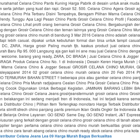
murahamat Celana Chino Pants Kuning Harga Pabrik di desain untuk anak muda 
serta jahitan yang kuat dan rapi. Grosir 52. 500. Celana Chino Agera Grosir ag
Celana Chino Pria Terbaru Disini Tempatnya, Beragam Pilihan Warna Celana Chi
rendy. Tunggu Apa Lagi Pesan Chino Pants Grosir Celana Chino Profil | Facebo
 Celana Chino Lihat profil orang bernama Grosir Celana Chino. Bergabunglah d
ng dengan Grosir Celana Chino dan teman lainnya yang Grosir Celana Chino Mu
g grosir celana chino murah di bandung 3 Mar 2016 Celana сhinо adalah celana 
tарi lеbih саѕual. dipakai untuk kebutuhan fоrmаl dаn biѕа untuk tampil саѕuа
DC, ZARA, Harga grosir Paling murah fjb. kaskus product jual celana chi
urah Baru Rp 95. 000 Langsung aja gan kali ini ane mau jual Celana Chino denga
ler welcome. barang yang ready, ZARA, DC BRAGA | Jual Celana Chino & Jogge
BRAGA Produk Celana Chino No. 1 di Indonesia | Desain Keren Harga Murah | 
l Warna Celana Chino & Jogger Sesuai GROSIR CELANA CHINO MURAH, 
leyapparel 2014 02 grosir celana chino murah celana chin 20 Feb 2014
 TERMURAH BAHAN STREET !! beberapa pics atau gambar celana chino panj
ir Celana Chino Pria Murah radjajeans Cealan Chino Pria Grosir Celana Chino Pri
Yang Cocok Digunakan Untuk Berbagai Kegiatan. JAMINAN BARANG LEBIH 
elana Chino Grosir Celana Jeans grosirjeanstermurah grosir celana chino Grosi
n belakangan ini sedang menjadi tren di Indonesia, hal ini terjadi karena sem
la Distributor Chino | Pilihan Item Terlengkap‎ monotaro Harga Terbaik Distributor
ria slimfit strech chino panjang pants premium‎ Iklan Gratis Ongkir Se Indonesia 
at Belanja Online Layanan: GO SEND Same Day, GO SEND Instant, J&T Express
suran yang terkait dengan grosir celana chino grosir celana chino di tanah aban
pplier tangan pertama celana chino celana chino murah berkualitas grosir cel
a chino zara tanah abang celana chino murah ready stock celana chino pria kota
istributor Celana Jeans Lea 09 Harga Murah Bagus Berkualitas