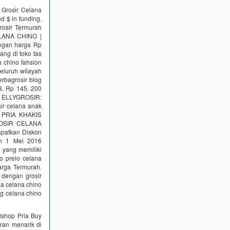
 Grosir Celana
 $ in funding.
rosir Termurah
CELANA CHINO |
ngan harga Rp
ang di toko tas
a chino fahsion
seluruh wilayah
erbagrosir blog
8. Rp 145. 200
k ELLYGROSIR:
sir celana anak
NO PRIA KHAKIS
GROSIR CELANA
apatkan Diskon
ah 1 Mei 2016
 yang memiliki
o prelo celana
arga Termurah.
 dengan grosir
ma celana chino
ng celana chino
lshop Pria Buy
ran menarik di