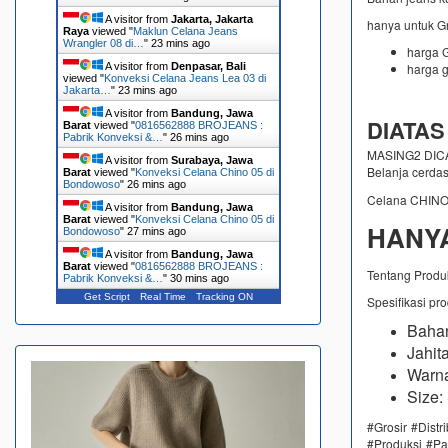
A visitor from
Jakarta, Jakarta
hanya untuk G
Raya
viewed "
Maklun Celana Jeans
Wrangler 08 di…
"
23 mins ago
harga G
harga g
A visitor from
Denpasar, Bali
viewed "
Konveksi Celana Jeans Lea 03 di
Jakarta…
"
23 mins ago
A visitor from
Bandung, Jawa
DIATAS
Barat
viewed "
0816562888 BROJEANS :
Pabrik Konveksi &…
"
26 mins ago
MASING2 DICAM
A visitor from
Surabaya, Jawa
Belanja cerda
Barat
viewed "
Konveksi Celana Chino 05 di
Bondowoso
"
26 mins ago
Celana CHINO
A visitor from
Bandung, Jawa
Barat
viewed "
Konveksi Celana Chino 05 di
HANYA
Bondowoso
"
27 mins ago
A visitor from
Bandung, Jawa
Barat
viewed "
0816562888 BROJEANS :
Tentang Produ
Pabrik Konveksi &…
"
30 mins ago
Get Script
Real Time
Tracking ON
Spesifikasi pr
Bahan
Jahit
Warna
Size:
#Grosir #Dist
#Produksi #Pa