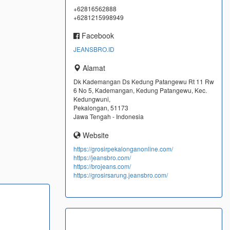
+62816562888
+6281215998949
Facebook
JEANSBRO.ID
Alamat
Dk Kademangan Ds Kedung Patangewu Rt 11 Rw
6 No 5, Kademangan, Kedung Patangewu, Kec.
Kedungwuni,
Pekalongan, 51173
Jawa Tengah - Indonesia
Website
https://grosirpekalonganonline.com/
https://jeansbro.com/
https://brojeans.com/
https://grosirsarung.jeansbro.com/