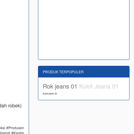
PRODUK TERPOPULER
Rok jeans 01
Kulot Jeans 01
Kulot jeans 02
dah robek)
eksi #Produsen
Alamat #Kantor