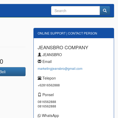
ONLINE SUPPORT | CONTACT PERSON
JEANSBRO COMPANY
JEANSBRO
0
Email
marketingjeansbro@gmail.com
Beli
Telepon
+62816562888
Ponsel
0816562888
0816562888
WhatsApp