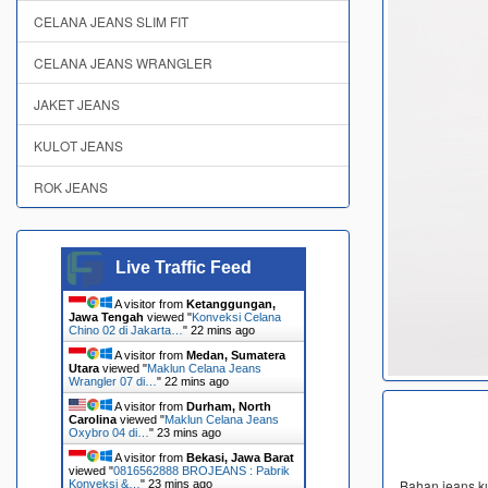
CELANA JEANS SLIM FIT
CELANA JEANS WRANGLER
JAKET JEANS
KULOT JEANS
ROK JEANS
Live Traffic Feed
A visitor from
Ketanggungan,
Jawa Tengah
viewed "
Konveksi Celana
Chino 02 di Jakarta…
"
22 mins ago
A visitor from
Medan, Sumatera
Utara
viewed "
Maklun Celana Jeans
Wrangler 07 di…
"
22 mins ago
A visitor from
Durham, North
Carolina
viewed "
Maklun Celana Jeans
Oxybro 04 di…
"
23 mins ago
A visitor from
Bekasi, Jawa Barat
viewed "
0816562888 BROJEANS : Pabrik
Bahan jeans kua
Konveksi &…
"
23 mins ago