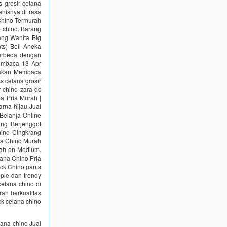
 grosir celana
enisnya di rasa
Chino Termurah
a chino. Barang
ang Wanita Big
ts) Beli Aneka
berbeda dengan
Membaca 13 Apr
ayakan Membaca
s celana grosir
r chino zara dc
a Pria Murah |
arna hijau Jual
Belanja Online
ang Berjenggot
hino Cingkrang
ana Chino Murah
rah on Medium.
lana Chino Pria
ack Chino pants
ple dan trendy
celana chino di
ah berkualitas
ck celana chino
lana chino Jual