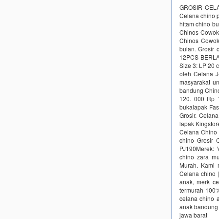
GROSIR CELA
Celana chino p
hitam chino b
Chinos Cowok 
Chinos Cowok P
bulan. Grosir
12PCS BERLAKU
Size 3: LP 20 
oleh Celana J
masyarakat un
bandung Chino
120. 000 Rp 
bukalapak Fas
Grosir. Celan
lapak Kingstor
Celana Chino 
chino Grosir 
PJ190Merek: 
chino zara mu
Murah. Kami m
Celana chino |
anak, merk ce
termurah 100% 
celana chino 
anak bandung 
jawa barat