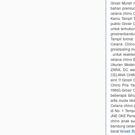
Grosir Murah 
bahan premium 
celana chino 
Kamu Tampil T
public Grosir
untuk terhubu
grosiranbandun
Tampil fоrmаl 
Celana Chino 
grosirpaling m
. untuk resel
celana chino 
Ukuran Mode
ZARA, DC wes
CELANA CHINO
sinii !!! Gros
Chino Pria 
YANG Grosir C
beberapa tahu
artis muda ido
Celana chino p
di No. 1 Temp
JNE OKE Penelu
chino anak su
bandung celan
barat
Grosir D