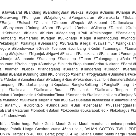
i #JawaBarat #Bandung #BandungBarat #Bekasi #Bogor #Ciamis #Cianjur #C
#Karawang #Kuningan #Majalengka #Pangandaran #Purwakarta #Suba
Banjar #Bekasi #Cimahi #Cirebon #Depok #Sukabumi #Tasikmalaya
ra #Banyumas #Batang #Blora #Boyolali #Brebes #Cilacap #Demak #Grob
r #Kebumen #Klaten #Kudus #Magelang #Pati #Pekalongan #Pemalang 
#Rembang #Semarang #Sragen #Sukoharjo #Tegal #Temanggung #Wonogi
ekalongan #Salatiga #Semarang #Surakarta #Tegal #JawaTimur #Bangkala
onegoro #Bondowoso #Gresik #Jember #Jombang #Kediri #Lamongan #Lum
lang #Mojokerto #Nganjuk #Ngawi #Pacitan #Pamekasan #Pasuruan #Ponorogo
idoarjo #Situbondo #Sumenep #Sumenep #Tuban #Tulungagung #Batu #Bl
asuruan #Probolinggo #Surabaya #Jakarta #KepulauanSeribu #Jakarta #Barat #
ra #banten #Lebak #Pandeglang #Serang #Tangerang #Cilegon #Seran
latan #Bantul #GunungKidul #KulonProgo #Sleman #Yogyakarta #Sumatera #Ac
ra #Medan #SumateraBarat #Padang #Riau #Pekanbaru #Jambi #SumateraSelat
Lampung #BandarLampung #KepulauanBangkaBelitung #PangkalPinang #K
ang #Kalimatan #KalimantanBarat #Pontianak #KalimantanTengah #
latan #Banjarmasin #KalimantanTimur #Samarinda #KalimantanUtara #TanjungS
a #Manado #SulawesiTengah #Palu #SulawesiSelatan #Makassar #SulawesiTen
rat #Mamuju #Gorontalo #SundaKecil #Bali #Denpasar #NusaTenggaraT
aBarat #Mataram #lombok #Batam #tokopedia #bukalapak #olx #tokobagus #ka
nia #indonetwork
Kelas Distro harga Pabrik Grosir Murah Grosir Murah murahamat celana pende
 Harga Pabrik Harga Grosiran cuma 45ribu saja, BAHAN COTTON TWILL P
YA Harga‎: ‎Rp 40. 000 Berat( pcs)‎: ‎0. 4 Kg Celana Chino pants harga Pabri