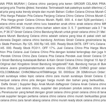
NA PRIA MURAH | Celana chino panjang pria keren GROSIR CELANA PR
anjang pria Thanks @desi. fransiska: Terimakasih kak paketnya sudah diterima:)
uat pria yang suka trendy simple dan murah Bahan: Cotton Celana Chinos Murah 
Pria Harga Pakaian Pria Celana Panjang Celana Chino Celana Chinos Murah 
ria Harga grosir Celana Chinos Murah. Rp60. 000. 4. 4 dari 5(26 penilaian). 8
 celana chino anak murah chino lucu bawahan anak chino anak celana chino
 KELIPATAN 12 celana chino bahan adem size: 3. 5. 7 (perkiraan usia 3 7 taun
cm, P 36 37 Grosir Celana Chino Bandung Murah untuk grosir celana chino 21 Me
eans Murah Bandung Celana chino adalah celana yang bisa di pakai oleh se
donesia Degain celana chino bandung Archives Grosir Celana grosircelana ta
 Skate Premium. Rp 125. 000 Rp 145. 000. Ready Stock SKT6. OFF 14% Celana 
145. 000. Ready Stock FC011. OFF 17%. Jual Celana Chino Pria Harga Mura
hion Pria Celana Jual Celana Chino Pria dengan koleksi terlengkap dan juga h
a Pendek Chinos Chino Zara Celana Pria Celana Pendek Jual Grosir Celana Chi
e Grosir Bandung bukalapak Bahan & Kain Grosir Celana Chino Original 10 Apr 2
Original dari Kingstore Grosir Bandung kingstore87 Kab. Bandung hanya di Buk
Celana Jeans grosirjeanstermurah celana chinos CELANA CHINO grosir cela
VOLCOMModel: CHINOWarna:HITAMHarga: 50. 000Size: 28 33Minimum Order:
rah surabaya video topic celana chino zara murah surabaya Grosir Celana
enjual celana chino pria dengan harga murah dan bahan yang berkualitas, 
 Daffa Grosir | Supplier Baju Anak Murah daffagrosir Celana Anak Celana chino
lana chino, jual celana chino, supplier dan produsen produk celana chino an
Penelusuran yang terkait dengan grosir celana chino grosir celana chino di tan
anak supplier tangan pertama celana chino celana chino murah berkualitas grosi
celana chino zara tanah abang celana chino murah ready stock celana chino pria