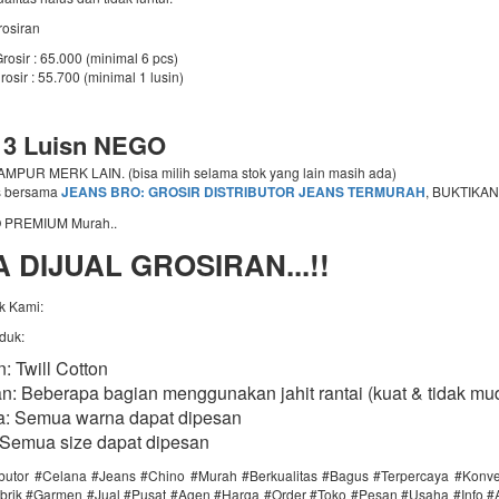
rosiran
rosir : 65.000 (minimal 6 pcs)
rosir : 55.700 (minimal 1 lusin)
 3 Luisn NEGO
PUR MERK LAIN. (bisa milih selama stok yang lain masih ada)
s bersama
JEANS BRO: GROSIR DISTRIBUTOR JEANS TERMURAH
, BUKTIKAN
 PREMIUM Murah..
 DIJUAL GROSIRAN...!!
k Kami:
oduk:
: Twill Cotton
an: Beberapa bagian menggunakan jahit rantai (kuat & tidak mu
: Semua warna dapat dipesan
 Semua size dapat dipesan ​
ributor #Celana #Jeans #Chino #Murah #Berkualitas #Bagus #Terpercaya #Konv
brik #Garmen #Jual #Pusat #Agen #Harga #Order #Toko #Pesan #Usaha #Info #