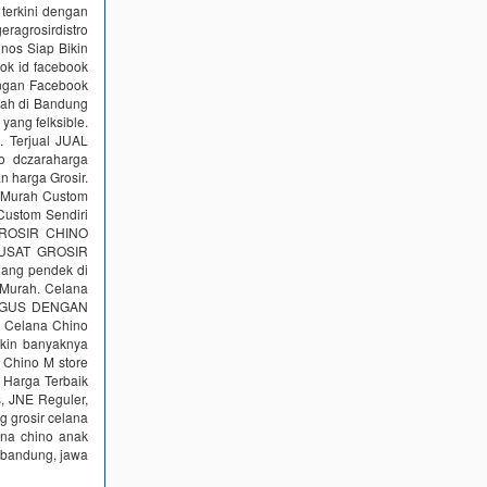
terkini dengan
eragrosirdistro
nos Siap Bikin
ok id facebook
engan Facebook
rah di Bandung
yang felksible.
l. Terjual JUAL
no dczaraharga
n harga Grosir.
r Murah Custom
Custom Sendiri
GROSIR CHINO
 PUSAT GROSIR
ang pendek di
a Murah. Celana
BAGUS DENGAN
r Celana Chino
akin banyaknya
 Chino‎ M store
& Harga Terbaik
, JNE Reguler,
g grosir celana
ana chino anak
 bandung, jawa