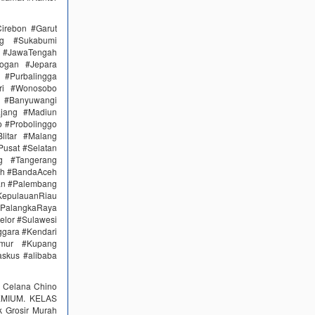
irebon #Garut
ng #Sukabumi
 #JawaTengah
ogan #Jepara
#Purbalingga
ri #Wonosobo
n #Banyuwangi
ajang #Madiun
 #Probolinggo
itar #Malang
Pusat #Selatan
g #Tangerang
eh #BandaAceh
an #Palembang
epulauanRiau
PalangkaRaya
elor #Sulawesi
ggara #Kendari
imur #Kupang
skus #alibaba
k Celana Chino
REMIUM. KELAS
k Grosir Murah