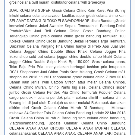
grosir celana twill murah, distributor celana twill terpercaya
JUAL KUALITAS SUPER Grosir Celana Chino Kain Karet Pria Skinny
inkuiri celana celana elsavador kualitas super grosir celana chino kain
SELAMAT DATANG DI TOKO ELSAVADORHADE distro BandungGrosir
konveksi Celana Jaket Sweater Sepatu Termurah di Bandung.Detail
Produk:*Size Jual Beli Celana Chino Grosir Bandung Online
Terlengkap Chino prelo celana chino grosir bandung Temukan 100
Koleksi Celana Chino Grosir Bandung Bekas Terbaik Harga Termurah.
Dapatkan Celana Panjang Pria Chino hanya di Prelo App Jual Beli
Celana Jogger Chino Double Stripe Khaki Celana Jogger Pria
frozenshop sold out celana jogger chino double stripe khaki Celana
Jogger Chino Double Stripe Khaki Rp. 150.000, Grosir celana jeans,
Toko Baju Pria Pria, menyediakan berbagai fashion pria terupdate.
RS31 Shophouse Jual Chino Pants Krem Malang, Grosir Celana rs31
shophouse 2018 11 rs31 shophouse grosir celana chino 7 Nov 2018
Bahan kain jenis Twill Catoon Strech atau melar Celana Chinos,
Celana Chino Murah, Chino Pants big size, Celana Chinos super
jumbo Grosir Celana Pendek Pria Chino Termurah Populer Celana
cargo pendek – celana pendek pria – celana slimfit – celana chino.
Barang ini di jual oleh Duatujuh outdoor melalui Bukalapak dan akan
dikirim dari Grosir Celana Chino Murah Di Bandung – Mubawa
mubawa 84 Gambar Foto Celana Chino Bandung Update 22 Mar 2018
Grosir Celana Chino Murah di Bandung from celana chino bandung,
Via:grosiranbandung. Update Gambar Celana Chino Bandung
CELANA ANAK ANAK GROSIR CELANA ANAK MURAH CELANA
celanaanakanak CELANA ANAK ANAK, CELANA ANAK LAKI Celana