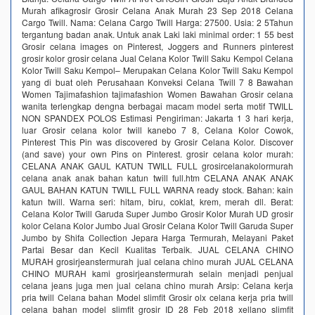
Murah afikagrosir Grosir Celana Anak Murah 23 Sep 2018 Celana
Cargo Twill. Nama: Celana Cargo Twill Harga: 27500. Usia: 2 5Tahun
tergantung badan anak. Untuk anak Laki laki minimal order: 1 55 best
Grosir celana images on Pinterest, Joggers and Runners pinterest
grosir kolor grosir celana Jual Celana Kolor Twill Saku Kempol Celana
Kolor Twill Saku Kempol– Merupakan Celana Kolor Twill Saku Kempol
yang di buat oleh Perusahaan Konveksi Celana Twill 7 8 Bawahan
Women Tajimafashion tajimafashion Women Bawahan Grosir celana
wanita terlengkap dengna berbagai macam model serta motif TWILL
NON SPANDEX POLOS Estimasi Pengiriman: Jakarta 1 3 hari kerja,
luar Grosir celana kolor twill kanebo 7 8, Celana Kolor Cowok,
Pinterest This Pin was discovered by Grosir Celana Kolor. Discover
(and save) your own Pins on Pinterest. grosir celana kolor murah:
CELANA ANAK GAUL KATUN TWILL FULL grosircelanakolormurah
celana anak anak bahan katun twill full.htm CELANA ANAK ANAK
GAUL BAHAN KATUN TWILL FULL WARNA ready stock. Bahan: kain
katun twill. Warna seri: hitam, biru, coklat, krem, merah dll. Berat:
Celana Kolor Twill Garuda Super Jumbo Grosir Kolor Murah UD grosir
kolor Celana Kolor Jumbo Jual Grosir Celana Kolor Twill Garuda Super
Jumbo by Shifa Collection Jepara Harga Termurah, Melayani Paket
Partai Besar dan Kecil Kualitas Terbaik. JUAL CELANA CHINO
MURAH grosirjeanstermurah jual celana chino murah JUAL CELANA
CHINO MURAH kami grosirjeanstermurah selain menjadi penjual
celana jeans juga men jual celana chino murah Arsip: Celana kerja
pria twill Celana bahan Model slimfit Grosir olx celana kerja pria twill
celana bahan model slimfit grosir ID 28 Feb 2018 xellano slimfit