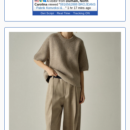
A visitor from
Durham, North
Carolina
viewed "
0816562888 BROJEANS
: Pabrik Konveksi &…
"
1 hr 17 mins ago
Get Script
Real Time
Tracking ON