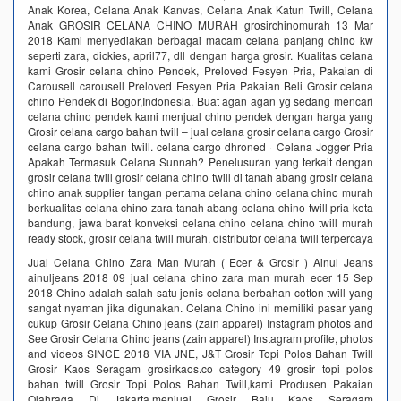
Anak Korea, Celana Anak Kanvas, Celana Anak Katun Twill, Celana
Anak GROSIR CELANA CHINO MURAH grosirchinomurah 13 Mar
2018 Kami menyediakan berbagai macam celana panjang chino kw
seperti zara, dickies, april77, dll dengan harga grosir. Kualitas celana
kami Grosir celana chino Pendek, Preloved Fesyen Pria, Pakaian di
Carousell carousell Preloved Fesyen Pria Pakaian Beli Grosir celana
chino Pendek di Bogor,Indonesia. Buat agan agan yg sedang mencari
celana chino pendek kami menjual chino pendek dengan harga yang
Grosir celana cargo bahan twill – jual celana grosir celana cargo Grosir
celana cargo bahan twill. celana cargo dhroned · Celana Jogger Pria
Apakah Termasuk Celana Sunnah? Penelusuran yang terkait dengan
grosir celana twill grosir celana chino twill di tanah abang grosir celana
chino anak supplier tangan pertama celana chino celana chino murah
berkualitas celana chino zara tanah abang celana chino twill pria kota
bandung, jawa barat konveksi celana chino celana chino twill murah
ready stock, grosir celana twill murah, distributor celana twill terpercaya
Jual Celana Chino Zara Man Murah ( Ecer & Grosir ) Ainul Jeans
ainuljeans 2018 09 jual celana chino zara man murah ecer 15 Sep
2018 Chino adalah salah satu jenis celana berbahan cotton twill yang
sangat nyaman jika digunakan. Celana Chino ini memiliki pasar yang
cukup Grosir Celana Chino jeans (zain apparel) Instagram photos and
See Grosir Celana Chino jeans (zain apparel) Instagram profile, photos
and videos SINCE 2018 VIA JNE, J&T Grosir Topi Polos Bahan Twill
Grosir Kaos Seragam grosirkaos.co category 49 grosir topi polos
bahan twill Grosir Topi Polos Bahan Twill,kami Produsen Pakaian
Olahraga Di Jakarta.menjual Grosir Baju Kaos Seragam