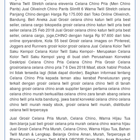
Warna Twill Stretch celana elevenia Celana Chino Pria (Men Chino
Pants) Jual Oliveinch Chino Pants Slimfit 6 Warna Twill Stretch celana
Panjang Chino dengan Harga Rp 175.000 dari Toko Online Oliveinch,
Bandung. Beli Aneka Jual Grosir celana chino katun twill pria best
seller, celana cargo tokopedia grosir celana chino katun twill pria best
seller celana 25 Feb 2018 Jual Grosir celana chino katun twill pria best
seller, celana cargo, joge,CHINO dengan harga Rp 97.600 dari toko
online qoryanstore, Kota 55 best Grosir celana images on Pinterest,
Joggers and Runners grosir kolor grosir celana Jual Celana Kolor Twill
Saku Kempol Celana Kolor Twill Saku Kempol– Merupakan Celana
Kolor Twill Saku Kempol yang di buat oleh Perusahaan Konveksi
Deskripsi Celana Chino Pria Celana Chino Pria Grosir Celana
grosircelana celana chino pria 7 6 Des 2018 Maaf, stock habis! Produk
ini tidak tersedia lagi (tidak dapat diorder). Bagikan informasi tentang
Celana Chino Pria kepada teman atau kerabat Penelusuran yang
terkait dengan grosir celana twill grosir celana chino twill di tanah
abang grosir celana chino anak supplier tangan pertama celana chino
celana chino murah berkualitas celana chino zara tanah abang celana
chino twill pria kota bandung, jawa barat konveksi celana chino celana
chino twill murah ready stock, grosir celana twill murah, distributor
celana twill terpercaya
Jual Grosir Celana Pria Murah, Celana Chino, Warna Hijau Tua
item.blanja jual beli grosir celana pria murah celana chino warna hijau
Jual Grosir Celana Pria Murah, Celana Chino, Warna Hijau Tua, Bahan
Twill Murah & Lengkap. Belanja Online Aman, Murah, Terpercaya di
Blanja. Celana Cargo Twill AFIKA GROSIR Grosir Baju Anak Branded