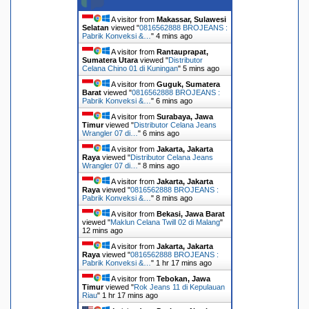
A visitor from
Makassar, Sulawesi
Selatan
viewed "
0816562888 BROJEANS :
Pabrik Konveksi &…
"
4 mins ago
A visitor from
Rantauprapat,
Sumatera Utara
viewed "
Distributor
Celana Chino 01 di Kuningan
"
5 mins ago
A visitor from
Guguk, Sumatera
Barat
viewed "
0816562888 BROJEANS :
Pabrik Konveksi &…
"
6 mins ago
A visitor from
Surabaya, Jawa
Timur
viewed "
Distributor Celana Jeans
Wrangler 07 di…
"
6 mins ago
A visitor from
Jakarta, Jakarta
Raya
viewed "
Distributor Celana Jeans
Wrangler 07 di…
"
8 mins ago
A visitor from
Jakarta, Jakarta
Raya
viewed "
0816562888 BROJEANS :
Pabrik Konveksi &…
"
8 mins ago
A visitor from
Bekasi, Jawa Barat
viewed "
Maklun Celana Twill 02 di Malang
"
12 mins ago
A visitor from
Jakarta, Jakarta
Raya
viewed "
0816562888 BROJEANS :
Pabrik Konveksi &…
"
1 hr 17 mins ago
A visitor from
Tebokan, Jawa
Timur
viewed "
Rok Jeans 11 di Kepulauan
Riau
"
1 hr 17 mins ago