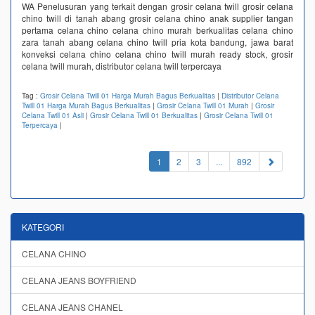
WA Penelusuran yang terkait dengan grosir celana twill grosir celana
chino twill di tanah abang grosir celana chino anak supplier tangan
pertama celana chino celana chino murah berkualitas celana chino
zara tanah abang celana chino twill pria kota bandung, jawa barat
konveksi celana chino celana chino twill murah ready stock, grosir
celana twill murah, distributor celana twill terpercaya
Tag :
Grosir Celana Twill 01 Harga Murah Bagus Berkualitas
|
Distributor Celana
Twill 01 Harga Murah Bagus Berkualitas
|
Grosir Celana Twill 01 Murah
|
Grosir
Celana Twill 01 Asli
|
Grosir Celana Twill 01 Berkualitas
|
Grosir Celana Twill 01
Terpercaya
|
(current)
1
2
3
...
892
KATEGORI
CELANA CHINO
CELANA JEANS BOYFRIEND
CELANA JEANS CHANEL