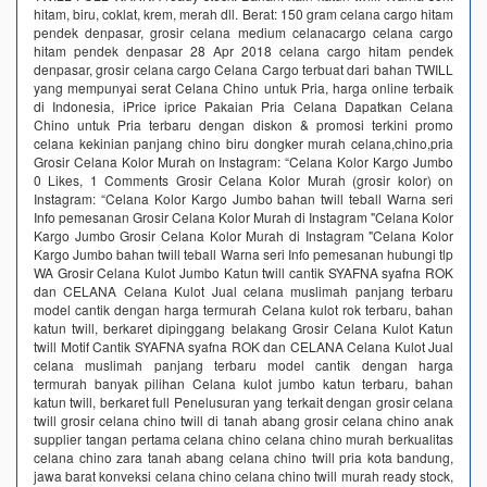
hitam, biru, coklat, krem, merah dll. Berat: 150 gram celana cargo hitam
pendek denpasar, grosir celana medium celanacargo celana cargo
hitam pendek denpasar 28 Apr 2018 celana cargo hitam pendek
denpasar, grosir celana cargo Celana Cargo terbuat dari bahan TWILL
yang mempunyai serat Celana Chino untuk Pria, harga online terbaik
di Indonesia, iPrice iprice Pakaian Pria Celana Dapatkan Celana
Chino untuk Pria terbaru dengan diskon & promosi terkini promo
celana kekinian panjang chino biru dongker murah celana,chino,pria
Grosir Celana Kolor Murah on Instagram: “Celana Kolor Kargo Jumbo
0 Likes, 1 Comments Grosir Celana Kolor Murah (grosir kolor) on
Instagram: “Celana Kolor Kargo Jumbo bahan twill teball Warna seri
Info pemesanan Grosir Celana Kolor Murah di Instagram "Celana Kolor
Kargo Jumbo Grosir Celana Kolor Murah di Instagram "Celana Kolor
Kargo Jumbo bahan twill teball Warna seri Info pemesanan hubungi tlp
WA Grosir Celana Kulot Jumbo Katun twill cantik SYAFNA syafna ROK
dan CELANA Celana Kulot Jual celana muslimah panjang terbaru
model cantik dengan harga termurah Celana kulot rok terbaru, bahan
katun twill, berkaret dipinggang belakang Grosir Celana Kulot Katun
twill Motif Cantik SYAFNA syafna ROK dan CELANA Celana Kulot Jual
celana muslimah panjang terbaru model cantik dengan harga
termurah banyak pilihan Celana kulot jumbo katun terbaru, bahan
katun twill, berkaret full Penelusuran yang terkait dengan grosir celana
twill grosir celana chino twill di tanah abang grosir celana chino anak
supplier tangan pertama celana chino celana chino murah berkualitas
celana chino zara tanah abang celana chino twill pria kota bandung,
jawa barat konveksi celana chino celana chino twill murah ready stock,