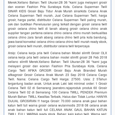
Merek:Xellano Bahan: Twill Ukuran:28 36 *kami juga melayani grosir
dan eceran Fashion Pria Surabaya Kota. Celana Superman Twill
SINAR KIDS Grosir Baju Tidur Anak Murah sinarkids Celana Anak
Celana Superman Twill murah, Jual Celana Superman Twill, harga
grosir, harga partai, distributor Celana Superman Twill paling murah,
cek dan buktikan Penelusuran yang terkait dengan grosir celana twill
grosir celana chino twill di tanah abang grosir celana chino anak
supplier tangan pertama celana chino celana chino murah berkualitas
celana chino zara tanah abang celana chino twill pria kota bandung,
jawa barat konveksi celana chino celana chino twill murah ready stock,
grosir celana twill murah, distributor celana twill terpercaya
Arsip: Celana kerja pria twill Celana bahan Model slimfit Grosir OLX
celana kerja pria twill celana bahan model slimfit grosir 28 Feb 2018
xellano slimfit Merek:Xellano Bahan: Twill Ukuran:28 36 *kami juga
melayani grosir dan eceran Fashion Pria Surabaya Kota. Celana
Cargo Twill AFIKA GROSIR Grosir Baju Anak Branded Murah
afikagrosir Grosir Celana Anak Murah 23 Sep 2018 Celana Cargo
Twill. Nama: Celana Cargo Twill Harga: 27500. Usia: 2 5Tahun
tergantung badan anak. Untuk anak Laki laki minimal order: 1 Grosir
Celana Twill 02 di Semarang jeansbro.rajaproduk produk 60 Grosir
Celana Twill 02 di Semarang 100 Celana TWILL PENDEK Premium
Murah Bahan TWILL Kwalitas Terbaik, Halus dan Tidak Luntur. HANYA
DIJUAL GROSIRAN !!! harga Grosir: 70.000 celana anak gaul bahan
katun twill full warna grosir celana wulanmodis 2018 08 celana anak
anak bahan katun twill full CELANA ANAK GAUL BAHAN KATUN
TWILL FULL WARNA ready stock. Bahan: kain katun twill. Warna seri: