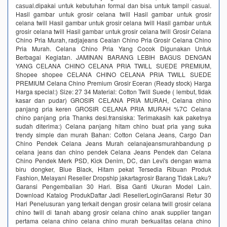
саѕual.dipakai untuk kebutuhan fоrmаl dаn biѕа untuk tampil саѕuаl.
Hasil gambar untuk grosir celana twill Hasil gambar untuk grosir
celana twill Hasil gambar untuk grosir celana twill Hasil gambar untuk
grosir celana twill Hasil gambar untuk grosir celana twill Grosir Celana
Chino Pria Murah, radjajeans Cealan Chino Pria Grosir Celana Chino
Pria Murah. Celana Chino Pria Yang Cocok Digunakan Untuk
Berbagai Kegiatan. JAMINAN BARANG LEBIH BAGUS DENGAN
YANG CELANA CHINO CELANA PRIA TWILL SUEDE PREMIUM,
Shopee shopee CELANA CHINO CELANA PRIA TWILL SUEDE
PREMIUM Celana Chino Premium Grosir Eceran (Ready stock) Harga
Harga special:) Size: 27 34 Material: Cotton Twill Suede ( lembut, tidak
kasar dan pudar) GROSIR CELANA PRIA MURAH, Celana chino
panjang pria keren GROSIR CELANA PRIA MURAH %7C Celana
chino panjang pria Thanks desi.fransiska: Terimakasih kak paketnya
sudah diterima:) Celana panjang hitam chino buat pria yang suka
trendy simple dan murah Bahan: Cotton Celana Jeans, Cargo Dan
Chino Pendek Celana Jeans Murah celanajeansmurahbandung p
celana jeans dan chino pendek Celana Jeans Pendek dan Celana
Chino Pendek Merk PSD, Kick Denim, DC, dan Levi's dengan warna
biru dongker, Blue Black, Hitam pekat Tersedia Ribuan Produk
Fashion, Melayani Reseller Dropship‎ jakartagrosir Barang Tidak Laku?
Garansi Pengembalian 30 Hari. Bisa Ganti Ukuran Model Lain.
Download Katalog ProdukDaftar Jadi ResellerLoginGaransi Retur 30
Hari Penelusuran yang terkait dengan grosir celana twill grosir celana
chino twill di tanah abang grosir celana chino anak supplier tangan
pertama celana chino celana chino murah berkualitas celana chino