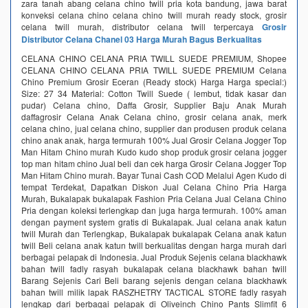
zara tanah abang celana chino twill pria kota bandung, jawa barat
konveksi celana chino celana chino twill murah ready stock, grosir
celana twill murah, distributor celana twill terpercaya
Grosir
Distributor Celana Chanel 03 Harga Murah Bagus Berkualitas
CELANA CHINO CELANA PRIA TWILL SUEDE PREMIUM, Shopee
CELANA CHINO CELANA PRIA TWILL SUEDE PREMIUM Celana
Chino Premium Grosir Eceran (Ready stock) Harga Harga special:)
Size: 27 34 Material: Cotton Twill Suede ( lembut, tidak kasar dan
pudar) Celana chino, Daffa Grosir, Supplier Baju Anak Murah
daffagrosir Celana Anak Celana chino, grosir celana anak, merk
celana chino, jual celana chino, supplier dan produsen produk celana
chino anak anak, harga termurah 100% Jual Grosir Celana Jogger Top
Man Hitam Chino murah Kudo kudo shop produk grosir celana jogger
top man hitam chino Jual beli dan cek harga Grosir Celana Jogger Top
Man Hitam Chino murah. Bayar Tunai Cash COD Melalui Agen Kudo di
tempat Terdekat, Dapatkan Diskon Jual Celana Chino Pria Harga
Murah, Bukalapak bukalapak Fashion Pria Celana Jual Celana Chino
Pria dengan koleksi terlengkap dan juga harga termurah. 100% aman
dengan payment system gratis di Bukalapak. Jual celana anak katun
twill Murah dan Terlengkap, Bukalapak bukalapak Celana anak katun
twill Beli celana anak katun twill berkualitas dengan harga murah dari
berbagai pelapak di Indonesia. Jual Produk Sejenis celana blackhawk
bahan twill fadly rasyah bukalapak celana blackhawk bahan twill
Barang Sejenis Cari Beli barang sejenis dengan celana blackhawk
bahan twill milik lapak RASZHETRY TACTICAL STORE fadly rasyah
lengkap dari berbagai pelapak di Oliveinch Chino Pants Slimfit 6