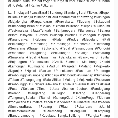
#Garmen #Jual #Pusat #Agen #Harga #Order #Toko #Pesan #Usaha
#Info #Alamat #Kantor #Ukuran
kami melayani #JawaBarat #Bandung #BandungBarat #Bekasi #Bogor
#Ciamis #Cianjur #Cirebon #Garut #Indramayu #Karawang #Kuningan
#Majalengka #Pangandaran #Purwakarta #Subang #Sukabumi
#Sumedang #Banjar #Bekasi #Cimahi #Cirebon #Depok #Sukabumi
#Tasikmalaya #JawaTengah #Banjarnegara #Banyumas #Batang
#Blora #Boyolali #Brebes #Cilacap #Demak #Grobogan #Jepara
#Karanganyar #Kebumen #Klaten #Kudus #Magelang #Pati
#Pekalongan #Pemalang #Purbalingga #Purworejo #Rembang
#Semarang #Sragen #Sukoharjo #Tegal #Temanggung #Wonogiri
#Wonosobo #Magelang #Pekalongan #Salatiga #Semarang
#Surakarta #Tegal #JawaTimur #Bangkalan #Banyuwangi #Blitar
#Bojonegoro #Bondowoso #Gresik #Jember #Jombang #Kediri
#Lamongan #Lumajang #Madiun #Magetan #Malang #Mojokerto
#Nganjuk #Ngawi #Pacitan #Pamekasan #Pasuruan #Ponorogo
#Probolinggo #Sampang #Sidoarjo #Situbondo #Sumenep #Sumenep
#Tuban #Tulungagung #Batu #Blitar #Malang #Mojokerto #Pasuruan
#Probolinggo #Surabaya #Jakarta #KepulauanSeribu #Jakarta #Barat
#Pusat #Selatan #Timur #Utara #banten #Lebak #Pandeglang
#Serang #Tangerang #Cilegon #Serang #Tangerang
#TangerangSelatan #Bantul #GunungKidul #KulonProgo #Sleman
#Yogyakarta #Sumatera #Aceh #BandaAceh #SumateraUtara #Medan
#SumateraBarat #Padang #Riau #Pekanbaru #Jambi
#SumateraSelatan #Palembang #Bengkulu #Lampung
#BandarLampung #KepulauanBangkaBelitung #PangkalPinang