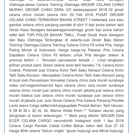
Olahraga,stelan Celana Training Olahraga GROSIR CELANA CHINO
MURAH, GROSIR CHINO ZARA, DC wesleyapparel 2018 02 grosir
celana chino murah celana chin 20 Feb 2018 PUSAT GROSIR
CELANA CHINO TERMURAH BAHAN STREET !! beberapa pics atau
gambar celana chino panjang pendek di sinii !!! topi polos bahan twill
Grosir Kaos Seragam kaosseragamolahraga grosir topi polos bahan
raffel twill TOPI POLOS BAHAN TWILL, Pusat Grosir Kaos Seragam
dan Baju Olahraga Terlengkap di Jakarta.Jual Grosir Baju Stelan
Training Olahraga,Celana Training Celana Chino Fit untuk Pria, Harga
Paling Murah di Indonesia, Harga harga.my Pakaian Pria Celana
Dapatkan Celana Chino Fit terbaru untuk Pria dengan diskon &
promosi terkini ☆ Temukan penawaran terbaik ☆ Lihat rangkaian
pilihan produk kami. Grosir celana kolor twill kanebo 7 8, Celana Kolor
Cowok, Pinterest Jual Celana Kolor Twill Saku Kempol Celana Kolor
Twill Saku Kempol– Merupakan Celana Kolor Twill Saku Kempol yang
di buat oleh Perusahaan Konveksi Celana chino zara murah surabaya
video net.megamichael.biz topic celana chino zara murah surabaya
celana chino murah jual celana chino murah jakarta jual celana chino
murah kaskus jual celana chino murah surabaya jual celana chino
murah di jakarta jual. Jual Grosir Celana Pria Celana Panjang Pendek
Levis Jeans Cargo daftar.infohargaupdate Produk Bahan: Twill Ukuran:
S 28 M 30 L 32 XL 34. Warna: Khaki Krem ** Tuliskan ukuran yang
diinginkan di kolom keterangan. ** Merk yang dikirim GROSIR DAN
ECER CELANA CARGO vanordcloth Instagram cloth 1 Apr 2018
Celana Cargo Pendek Coklat Coffee Bahan katun twill Size 27 33
Harga 80rb celana *belum ongkir *grosir hubungi ane Minat hubungi: