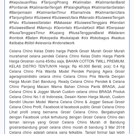
#KepulauanRiau #TanjungPinang #Kalimatan #KalimantanBarat
#Pontianak #KalimantanTengah #PalangkaRaya #KalimantanSelatan
#Banjarmasin #KalimantanTimur #Samarinda #KalimantanUtara
#TanjungSelor #Sulawesi #SulawesiUtara #Manado #SulawesiTengah
#Palu #SulawesiSelatan #Makassar #SulawesiTenggara #Kendari
#SulawesiBarat #Mamuju #Gorontalo #SundaKecil #Bali #Denpasar
#NusaTenggaraTimur #Kupang #NusaTenggaraBarat #Mataram
#lombok #Batam #tokopedia #bukalapak #olx #tokobagus #kaskus
#alibaba #blibli #elevenia #indonetwork
Celana Chino Kelas Distro harga Pabrik Grosir Murah Grosir Murah
murahamat celana pendek Celana Chino Kelas Distro Harga Pabrik
Harga Grosiran cuma 45ribu saja, BAHAN COTTON TWILL PREMIUM.
KELAS DISTRO TENTUNYA Harga‎: ‎Rp 40.000 Berat( pcs)‎: ‎0.4 Kg
Celana Chino Pria Wanita Model Pendek Panjang Agera Grosir
ageragrosirdistro celana chino Celana Chino Pria Wanita Dengan
Harga Murah Dari Bandung. Ready Celana Chino Pendek & Celana
Chino Panjang Macam Warna Bahan Chinos Pants BRAGA, Jual
Celana Chino & Jogger Murah Custom celana chino BRAGA Produk
Celana Chino No.1 di Indonesia, Desain Keren Harga Murah, Custom
Sendiri Ukuran Model Warna Celana Chino & Jogger Sesuai Grosir
Celana Chino Profil, Facebook id facebook public Grosir Celana Chino
Lihat profil orang bernama Grosir Celana Chino. Bergabunglah
dengan Facebook untuk terhubung dengan Grosir Celana Chino dan
teman lainnya yang Grosir Celana Chino Murah di Bandung
grosiranbandung grosir celana chino murah di bandung 3 Mar 2018
Celana сhinо adalah celana yang felksible. Tampil fоrmаl tарi lеbih