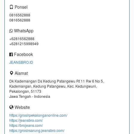
Ponsel
0816562888
0816562888
WhatsApp
+62816562888
+6281215998949
Facebook
JEANSBRO.ID
Alamat
Dk Kademangan Ds Kedung Patangewu Rt 11 Rw 6 No 5,
Kademangan, Kedung Patangewu, Kec. Kedungwuni,
Pekalongan, 51173
Jawa Tengah - Indonesia
Website
https://grosirpekalonganonline.com/
https://jeansbro.com/
https://brojeans.com/
https://grosirsarung.jeansbro.com/