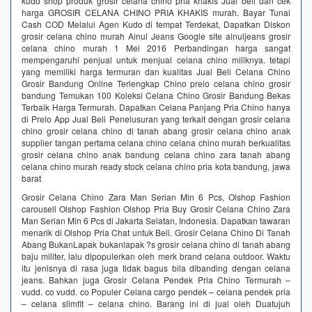
kudo shop produk grosir celana chino pria khakis Jual beli dan cek
harga GROSIR CELANA CHINO PRIA KHAKIS murah. Bayar Tunai
Cash COD Melalui Agen Kudo di tempat Terdekat, Dapatkan Diskon
grosir celana chino murah Ainul Jeans Google site ainuljeans grosir
celana chino murah 1 Mei 2016 Perbandingan harga sangat
mempengaruhi penjual untuk menjual celana chino miliknya. tetapi
yang memiliki harga termuran dan kualitas Jual Beli Celana Chino
Grosir Bandung Online Terlengkap Chino prelo celana chino grosir
bandung Temukan 100 Koleksi Celana Chino Grosir Bandung Bekas
Terbaik Harga Termurah. Dapatkan Celana Panjang Pria Chino hanya
di Prelo App Jual Beli Penelusuran yang terkait dengan grosir celana
chino grosir celana chino di tanah abang grosir celana chino anak
supplier tangan pertama celana chino celana chino murah berkualitas
grosir celana chino anak bandung celana chino zara tanah abang
celana chino murah ready stock celana chino pria kota bandung, jawa
barat
Grosir Celana Chino Zara Man Serian Min 6 Pcs, Olshop Fashion
carousell Olshop Fashion Olshop Pria Buy Grosir Celana Chino Zara
Man Serian Min 6 Pcs di Jakarta Selatan, Indonesia. Dapatkan tawaran
menarik di Olshop Pria Chat untuk Beli. Grosir Celana Chino Di Tanah
Abang BukanLapak bukanlapak ?s grosir celana chino di tanah abang
baju militer, lalu dipopulerkan oleh merk brand celana outdoor. Waktu
itu jenisnya di rasa juga tidak bagus bila dibanding dengan celana
jeans. Bahkan juga Grosir Celana Pendek Pria Chino Termurah –
vudd. co vudd. co Populer Celana cargo pendek – celana pendek pria
– celana slimfit – celana chino. Barang ini di jual oleh Duatujuh