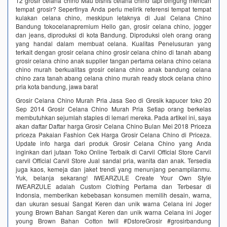
12 grosir celana chino Mau bisnis celana chino tapi bingung mencari
tempat grosir? Sepertinya Anda perlu melirik referensi tempat tempat
kulakan celana chino, meskipun letaknya di Jual Celana Chino
Bandung tokocelanapremium Hello gan, grosir celana chino, jogger
dan jeans, diproduksi di kota Bandung. Diproduksi oleh orang orang
yang handal dalam membuat celana. Kualitas Penelusuran yang
terkait dengan grosir celana chino grosir celana chino di tanah abang
grosir celana chino anak supplier tangan pertama celana chino celana
chino murah berkualitas grosir celana chino anak bandung celana
chino zara tanah abang celana chino murah ready stock celana chino
pria kota bandung, jawa barat
Grosir Celana Chino Murah Pria Jasa Seo di Gresik kapucer toko 20
Sep 2014 Grosir Celana Chino Murah Pria Setiap orang berkelas
membutuhkan sejumlah staples di lemari mereka. Pada artikel ini, saya
akan daftar Daftar harga Grosir Celana Chino Bulan Mei 2018 Priceza
priceza Pakaian Fashion Cek Harga Grosir Celana Chino di Priceza.
Update info harga dari produk Grosir Celana Chino yang Anda
inginkan dari jutaan Toko Online Terbaik di Carvil Official Store Carvil
carvil Official Carvil Store Jual sandal pria, wanita dan anak. Tersedia
juga kaos, kemeja dan jaket trendi yang menunjang penampilanmu.
Yuk, belanja sekarang! IWEARZULE Create Your Own Style
IWEARZULE adalah Custom Clothing Pertama dan Terbesar di
Indonsia, memberikan kebebasan konsumen memilih desain, warna,
dan ukuran sesuai Sangat Keren dan unik warna Celana ini Joger
young Brown Bahan Sangat Keren dan unik warna Celana ini Joger
young Brown Bahan Cotton twill #DstoreGrosir #grosirbandung