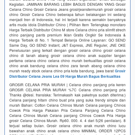
Kegiatan. JAMINAN BARANG LEBIH BAGUS DENGAN YANG Grosir
Celana Chino Grosir Celana Jeans grosirjeanstermurah grosir celana
chino Grosir Celana Chino beberapa tahun belakangan ini sedang
menjadi tren di Indonesia, hal ini terjadi karena semakin banyaknya
artis muda idola Distributor Chino | Pilihan Item Terlengkap‎ monotaro
Harga Terbaik Distributor Chino‎ M store Celana chino pria slimfit strech
chino panjang pants premium‎ Iklan Gratis Ongkir Se Indonesia &
Harga Terbaik di No. 1 Tempat Belanja Online Layanan: GO SEND
Same Day, GO SEND Instant, J&T Express, JNE Reguler, JNE OKE
Penelusuran yang terkait dengan grosir celana chino grosir celana
chino di tanah abang grosir celana chino anak supplier tangan
pertama celana chino celana chino murah berkualitas grosir celana
chino anak bandung celana chino zara tanah abang celana chino
murah ready stock celana chino pria kota bandung, jawa barat
Grosir
Distributor Celana Jeans Lea 09 Harga Murah Bagus Berkualitas
GROSIR CELANA PRIA MURAH | Celana chino panjang pria keren
GROSIR CELANA PRIA MURAH %7C Celana chino panjang pria
Thanks @desi. fransiska: Terimakasih kak paketnya sudah diterima:)
Celana panjang hitam chino buat pria yang suka trendy simple dan
murah Bahan: Cotton Celana Chinos Murah Celana panjang Chinos
Cowok Pria Harga Pakaian Pria Celana Panjang Celana Chino
Celana Chinos Murah Celana panjang Chinos Cowok Pria Harga
grosir Celana Chinos Murah. Rp60. 000. 4. 4 dari 5(26 penilaian). 8
terjual setiap bulan. Grosir celana chino anak murah chino lucu
bawahan anak chino anak celana chino MINIMAL ORDER 12PCS