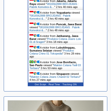
A visitor from
Jakarta, Jakarta
Raya
viewed "
0816562888 BROJEANS :
Pabrik Konveksi &…
"
2 hrs 40 mins ago
A visitor from
Yogyakarta
viewed
"
0816562888 BROJEANS : Pabrik
Konveksi &…
"
2 hrs 40 mins ago
A visitor from
Puncak, Jawa Barat
viewed "
0816562888 BROJEANS : Pabrik
Konveksi &…
"
2 hrs 48 mins ago
A visitor from
Jatibarang, Jawa
Barat
viewed "
Produksi Celana Jeans Lois
01 di Sragen
"
3 hrs 18 mins ago
A visitor from
Lubuklinggau,
Sumatera Selatan
viewed "
Produksi
Celana Chino 01 Tokopedia
"
3 hrs 28 mins
ago
A visitor from
Jose Bonifacio,
Sao Paulo
viewed "
Maklon Celana Twill 03
Terbaru
"
3 hrs 53 mins ago
A visitor from
Singapore
viewed
"
Maklon Celana Jeans Chanel 02 Terbaru
"
4 hrs 27 mins ago
Get Script
Real Time
Tracking ON