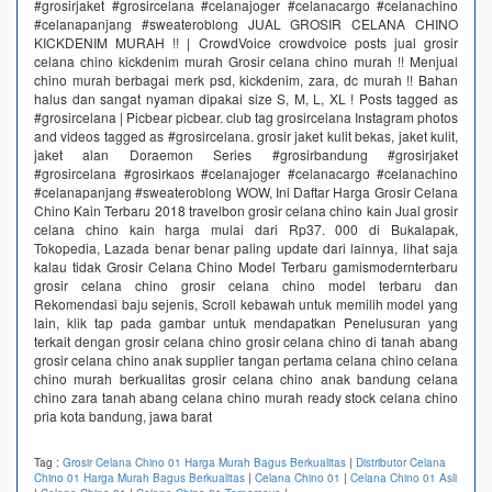
#grosirjaket #grosircelana #celanajoger #celanacargo #celanachino
#celanapanjang #sweateroblong JUAL GROSIR CELANA CHINO
KICKDENIM MURAH !! | CrowdVoice crowdvoice posts jual grosir
celana chino kickdenim murah Grosir celana chino murah !! Menjual
chino murah berbagai merk psd, kickdenim, zara, dc murah !! Bahan
halus dan sangat nyaman dipakai size S, M, L, XL ! Posts tagged as
#grosircelana | Picbear picbear. club tag grosircelana Instagram photos
and videos tagged as #grosircelana. grosir jaket kulit bekas, jaket kulit,
jaket alan Doraemon Series #grosirbandung #grosirjaket
#grosircelana #grosirkaos #celanajoger #celanacargo #celanachino
#celanapanjang #sweateroblong WOW, Ini Daftar Harga Grosir Celana
Chino Kain Terbaru 2018 travelbon grosir celana chino kain Jual grosir
celana chino kain harga mulai dari Rp37. 000 di Bukalapak,
Tokopedia, Lazada benar benar paling update dari lainnya, lihat saja
kalau tidak Grosir Celana Chino Model Terbaru gamismodernterbaru
grosir celana chino grosir celana chino model terbaru dan
Rekomendasi baju sejenis, Scroll kebawah untuk memilih model yang
lain, klik tap pada gambar untuk mendapatkan Penelusuran yang
terkait dengan grosir celana chino grosir celana chino di tanah abang
grosir celana chino anak supplier tangan pertama celana chino celana
chino murah berkualitas grosir celana chino anak bandung celana
chino zara tanah abang celana chino murah ready stock celana chino
pria kota bandung, jawa barat
Tag :
Grosir Celana Chino 01 Harga Murah Bagus Berkualitas
|
Distributor Celana
Chino 01 Harga Murah Bagus Berkualitas
|
Celana Chino 01
|
Celana Chino 01 Asli