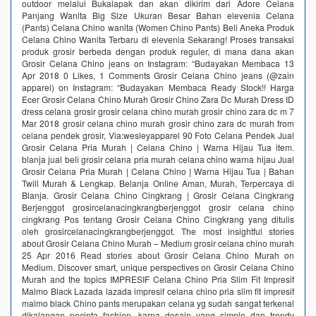
outdoor melalui Bukalapak dan akan dikirim dari Adore Celana
Panjang Wanita Big Size Ukuran Besar Bahan elevenia Celana
(Pants) Celana Chino wanita (Women Chino Pants) Beli Aneka Produk
Celana Chino Wanita Terbaru di elevenia Sekarang! Proses transaksi
produk grosir berbeda dengan produk reguler, di mana dana akan
Grosir Celana Chino jeans on Instagram: “Budayakan Membaca 13
Apr 2018 0 Likes, 1 Comments Grosir Celana Chino jeans (@zain
apparel) on Instagram: “Budayakan Membaca Ready Stock!! Harga
Ecer Grosir Celana Chino Murah Grosir Chino Zara Dc Murah Dress ID
dress celana grosir grosir celana chino murah grosir chino zara dc m 7
Mar 2018 grosir celana chino murah grosir chino zara dc murah from
celana pendek grosir, Via:wesleyapparel 90 Foto Celana Pendek Jual
Grosir Celana Pria Murah | Celana Chino | Warna Hijau Tua item.
blanja jual beli grosir celana pria murah celana chino warna hijau Jual
Grosir Celana Pria Murah | Celana Chino | Warna Hijau Tua | Bahan
Twill Murah & Lengkap. Belanja Online Aman, Murah, Terpercaya di
Blanja. Grosir Celana Chino Cingkrang | Grosir Celana Cingkrang
Berjenggot grosircelanacingkrangberjenggot grosir celana chino
cingkrang Pos tentang Grosir Celana Chino Cingkrang yang ditulis
oleh grosircelanacingkrangberjenggot. The most insightful stories
about Grosir Celana Chino Murah – Medium grosir celana chino murah
25 Apr 2016 Read stories about Grosir Celana Chino Murah on
Medium. Discover smart, unique perspectives on Grosir Celana Chino
Murah and the topics IMPRESIF Celana Chino Pria Slim Fit Impresif
Malmo Black Lazada lazada impresif celana chino pria slim fit impresif
malmo black Chino pants merupakan celana yg sudah sangat terkenal
dikalangan pecinta fashion, karna desain yang simple dan trendy