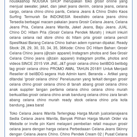
nouskashop NOUSKA SHOP merupakan toko grosir online yang
menjual sweater, jaket, dan jaket jeans denim, celana jeans, celana
cargo, celana chino chino pants, Celana Jeans & Chino Distro Kaos
Surfing Termurah Se INDONESIA ibexdistro celana jeans chino
Tersedia berbagai macam pakaian jeans Grosir Celana Jeans, Celana
Jeans Pria, Celana Jeans Wanita, Jaket Jeans, Baju Jeans. JUAL
Chino DC Hitam Pria (Grosir Celana Pendek Murah) | inkuiri inkuiri
celana celana rad store chino dc hitam pria grosir celana pencil
Spesifikasi Barang Celana Chino bahan adem nyaman dipakai. Ready
Stock: 28, 29, 30, 33, 34, 35, 36Kode: Chino DC Hitam Bahan: Grosir
Celana Chino jeans (@zain apparel) Instagram photos and See Grosir
Celana Chino jeans (@zain apparel) Instagram profile, photos and
videos SINCE 2015 VIA JNE, J&T grosir celana chino beliBDG belibdg
tag grosir celana chino PROMO AWAL TAHUN 2018!!! Untuk Menjadi
Reseller di beliBDG segera Hub Admin kami. Beranda » Artikel yang
ditandai 'grosir celana chino' Penelusuran yang terkait dengan grosir
celana chino grosir celana chino di tanah abang grosir celana chino
anak supplier tangan pertama celana chino celana chino murah
berkualitas grosir celana chino anak bandung celana chino zara tanah
abang celana chino murah ready stock celana chino pria kota
bandung, jawa barat
Toko Celana Jeans Wanita Terlengkap Harga Murah jualcelanajeans
Sedia Celana Jeans Wanita, Banyak Pilihan Harga Murah Order via
Website or invite pin Kami melayani pembelian retail maupun grosir
celana jeans dengan harga celana Perbedaaan Celana Jeans Skinny
dengan Celana Jeans Chino. Chino Pendek Cream 02 | Pusat Celana