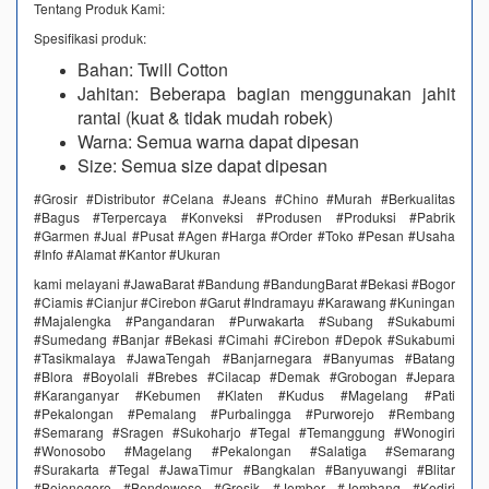
Tentang Produk Kami:
Spesifikasi produk:
Bahan: Twill Cotton
Jahitan: Beberapa bagian menggunakan jahit
rantai (kuat & tidak mudah robek)
Warna: Semua warna dapat dipesan
Size: Semua size dapat dipesan ​
#Grosir #Distributor #Celana #Jeans #Chino #Murah #Berkualitas
#Bagus #Terpercaya #Konveksi #Produsen #Produksi #Pabrik
#Garmen #Jual #Pusat #Agen #Harga #Order #Toko #Pesan #Usaha
#Info #Alamat #Kantor #Ukuran
kami melayani #JawaBarat #Bandung #BandungBarat #Bekasi #Bogor
#Ciamis #Cianjur #Cirebon #Garut #Indramayu #Karawang #Kuningan
#Majalengka #Pangandaran #Purwakarta #Subang #Sukabumi
#Sumedang #Banjar #Bekasi #Cimahi #Cirebon #Depok #Sukabumi
#Tasikmalaya #JawaTengah #Banjarnegara #Banyumas #Batang
#Blora #Boyolali #Brebes #Cilacap #Demak #Grobogan #Jepara
#Karanganyar #Kebumen #Klaten #Kudus #Magelang #Pati
#Pekalongan #Pemalang #Purbalingga #Purworejo #Rembang
#Semarang #Sragen #Sukoharjo #Tegal #Temanggung #Wonogiri
#Wonosobo #Magelang #Pekalongan #Salatiga #Semarang
#Surakarta #Tegal #JawaTimur #Bangkalan #Banyuwangi #Blitar
#Bojonegoro #Bondowoso #Gresik #Jember #Jombang #Kediri