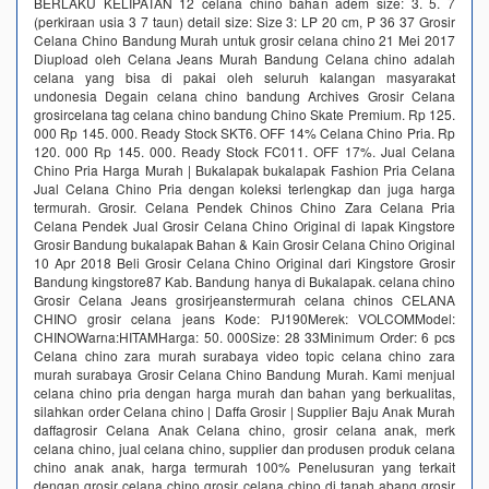
BERLAKU KELIPATAN 12 celana chino bahan adem size: 3. 5. 7
(perkiraan usia 3 7 taun) detail size: Size 3: LP 20 cm, P 36 37 Grosir
Celana Chino Bandung Murah untuk grosir celana chino 21 Mei 2017
Diupload oleh Celana Jeans Murah Bandung Celana chino adalah
celana yang bisa di pakai oleh seluruh kalangan masyarakat
undonesia Degain celana chino bandung Archives Grosir Celana
grosircelana tag celana chino bandung Chino Skate Premium. Rp 125.
000 Rp 145. 000. Ready Stock SKT6. OFF 14% Celana Chino Pria. Rp
120. 000 Rp 145. 000. Ready Stock FC011. OFF 17%. Jual Celana
Chino Pria Harga Murah | Bukalapak bukalapak Fashion Pria Celana
Jual Celana Chino Pria dengan koleksi terlengkap dan juga harga
termurah. Grosir. Celana Pendek Chinos Chino Zara Celana Pria
Celana Pendek Jual Grosir Celana Chino Original di lapak Kingstore
Grosir Bandung bukalapak Bahan & Kain Grosir Celana Chino Original
10 Apr 2018 Beli Grosir Celana Chino Original dari Kingstore Grosir
Bandung kingstore87 Kab. Bandung hanya di Bukalapak. celana chino
Grosir Celana Jeans grosirjeanstermurah celana chinos CELANA
CHINO grosir celana jeans Kode: PJ190Merek: VOLCOMModel:
CHINOWarna:HITAMHarga: 50. 000Size: 28 33Minimum Order: 6 pcs
Celana chino zara murah surabaya video topic celana chino zara
murah surabaya Grosir Celana Chino Bandung Murah. Kami menjual
celana chino pria dengan harga murah dan bahan yang berkualitas,
silahkan order Celana chino | Daffa Grosir | Supplier Baju Anak Murah
daffagrosir Celana Anak Celana chino, grosir celana anak, merk
celana chino, jual celana chino, supplier dan produsen produk celana
chino anak anak, harga termurah 100% Penelusuran yang terkait
dengan grosir celana chino grosir celana chino di tanah abang grosir