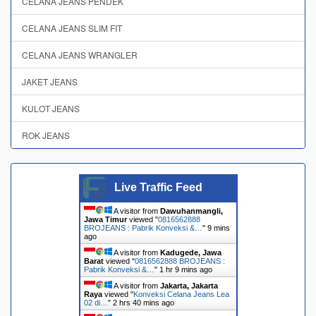
CELANA JEANS PENDEK
CELANA JEANS SLIM FIT
CELANA JEANS WRANGLER
JAKET JEANS
KULOT JEANS
ROK JEANS
Live Traffic Feed
A visitor from
Dawuhanmangli,
Jawa Timur
viewed "
0816562888
BROJEANS : Pabrik Konveksi &…
"
9 mins
ago
A visitor from
Kadugede, Jawa
Barat
viewed "
0816562888 BROJEANS :
Pabrik Konveksi &…
"
1 hr 9 mins ago
A visitor from
Jakarta, Jakarta
Raya
viewed "
Konveksi Celana Jeans Lea
02 di…
"
2 hrs 40 mins ago