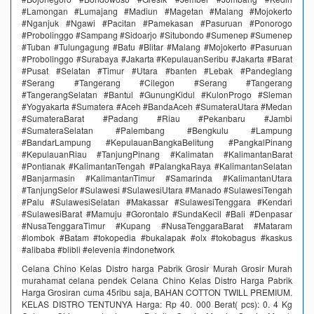
#Lamongan #Lumajang #Madiun #Magetan #Malang #Mojokerto
#Nganjuk #Ngawi #Pacitan #Pamekasan #Pasuruan #Ponorogo
#Probolinggo #Sampang #Sidoarjo #Situbondo #Sumenep #Sumenep
#Tuban #Tulungagung #Batu #Blitar #Malang #Mojokerto #Pasuruan
#Probolinggo #Surabaya #Jakarta #KepulauanSeribu #Jakarta #Barat
#Pusat #Selatan #Timur #Utara #banten #Lebak #Pandeglang
#Serang #Tangerang #Cilegon #Serang #Tangerang
#TangerangSelatan #Bantul #GunungKidul #KulonProgo #Sleman
#Yogyakarta #Sumatera #Aceh #BandaAceh #SumateraUtara #Medan
#SumateraBarat #Padang #Riau #Pekanbaru #Jambi
#SumateraSelatan #Palembang #Bengkulu #Lampung
#BandarLampung #KepulauanBangkaBelitung #PangkalPinang
#KepulauanRiau #TanjungPinang #Kalimatan #KalimantanBarat
#Pontianak #KalimantanTengah #PalangkaRaya #KalimantanSelatan
#Banjarmasin #KalimantanTimur #Samarinda #KalimantanUtara
#TanjungSelor #Sulawesi #SulawesiUtara #Manado #SulawesiTengah
#Palu #SulawesiSelatan #Makassar #SulawesiTenggara #Kendari
#SulawesiBarat #Mamuju #Gorontalo #SundaKecil #Bali #Denpasar
#NusaTenggaraTimur #Kupang #NusaTenggaraBarat #Mataram
#lombok #Batam #tokopedia #bukalapak #olx #tokobagus #kaskus
#alibaba #blibli #elevenia #indonetwork
Celana Chino Kelas Distro harga Pabrik Grosir Murah Grosir Murah
murahamat celana pendek Celana Chino Kelas Distro Harga Pabrik
Harga Grosiran cuma 45ribu saja, BAHAN COTTON TWILL PREMIUM.
KELAS DISTRO TENTUNYA Harga‎: ‎Rp 40. 000 Berat( pcs)‎: ‎0. 4 Kg