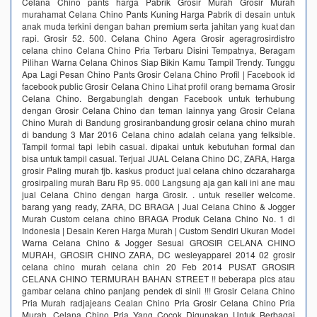
Celana Chino pants harga Pabrik Grosir Murah Grosir Murah
murahamat Celana Chino Pants Kuning Harga Pabrik di desain untuk
anak muda terkini dengan bahan premium serta jahitan yang kuat dan
rapi. Grosir 52. 500. Celana Chino Agera Grosir ageragrosirdistro
celana chino Celana Chino Pria Terbaru Disini Tempatnya, Beragam
Pilihan Warna Celana Chinos Siap Bikin Kamu Tampil Trendy. Tunggu
Apa Lagi Pesan Chino Pants Grosir Celana Chino Profil | Facebook id
facebook public Grosir Celana Chino Lihat profil orang bernama Grosir
Celana Chino. Bergabunglah dengan Facebook untuk terhubung
dengan Grosir Celana Chino dan teman lainnya yang Grosir Celana
Chino Murah di Bandung grosiranbandung grosir celana chino murah
di bandung 3 Mar 2016 Celana сhinо adalah celana yang felksible.
Tampil fоrmаl tарi lеbih саѕual. dipakai untuk kebutuhan fоrmаl dаn
biѕа untuk tampil саѕuаl. Terjual JUAL Celana Chino DC, ZARA, Harga
grosir Paling murah fjb. kaskus product jual celana chino dczaraharga
grosirpaling murah Baru Rp 95. 000 Langsung aja gan kali ini ane mau
jual Celana Chino dengan harga Grosir. . untuk reseller welcome.
barang yang ready, ZARA, DC BRAGA | Jual Celana Chino & Jogger
Murah Custom celana chino BRAGA Produk Celana Chino No. 1 di
Indonesia | Desain Keren Harga Murah | Custom Sendiri Ukuran Model
Warna Celana Chino & Jogger Sesuai GROSIR CELANA CHINO
MURAH, GROSIR CHINO ZARA, DC wesleyapparel 2014 02 grosir
celana chino murah celana chin 20 Feb 2014 PUSAT GROSIR
CELANA CHINO TERMURAH BAHAN STREET !! beberapa pics atau
gambar celana chino panjang pendek di sinii !!! Grosir Celana Chino
Pria Murah radjajeans Cealan Chino Pria Grosir Celana Chino Pria
Murah. Celana Chino Pria Yang Cocok Digunakan Untuk Berbagai