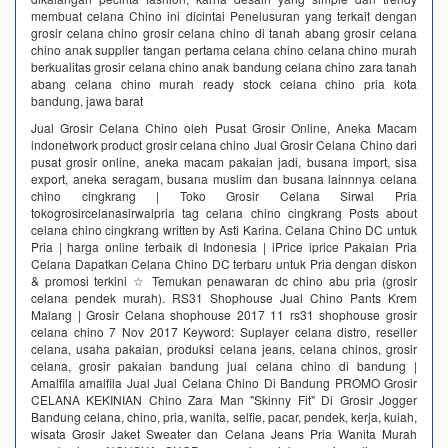
membuat celana Chino ini dicintai Penelusuran yang terkait dengan
grosir celana chino grosir celana chino di tanah abang grosir celana
chino anak supplier tangan pertama celana chino celana chino murah
berkualitas grosir celana chino anak bandung celana chino zara tanah
abang celana chino murah ready stock celana chino pria kota
bandung, jawa barat
Jual Grosir Celana Chino oleh Pusat Grosir Online, Aneka Macam
indonetwork product grosir celana chino Jual Grosir Celana Chino dari
pusat grosir online, aneka macam pakaian jadi, busana import, sisa
export, aneka seragam, busana muslim dan busana lainnnya celana
chino cingkrang | Toko Grosir Celana Sirwal Pria
tokogrosircelanasirwalpria tag celana chino cingkrang Posts about
celana chino cingkrang written by Asti Karina. Celana Chino DC untuk
Pria | harga online terbaik di Indonesia | iPrice iprice Pakaian Pria
Celana Dapatkan Celana Chino DC terbaru untuk Pria dengan diskon
& promosi terkini ☆ Temukan penawaran dc chino abu pria (grosir
celana pendek murah). RS31 Shophouse Jual Chino Pants Krem
Malang | Grosir Celana shophouse 2017 11 rs31 shophouse grosir
celana chino 7 Nov 2017 Keyword: Suplayer celana distro, reseller
celana, usaha pakaian, produksi celana jeans, celana chinos, grosir
celana, grosir pakaian bandung jual celana chino di bandung |
Amalfila amalfila Jual Jual Celana Chino Di Bandung PROMO Grosir
CELANA KEKINIAN Chino Zara Man "Skinny Fit" Di Grosir Jogger
Bandung celana, chino, pria, wanita, selfie, pacar, pendek, kerja, kuiah,
wisata Grosir Jaket Sweater dan Celana Jeans Pria Wanita Murah