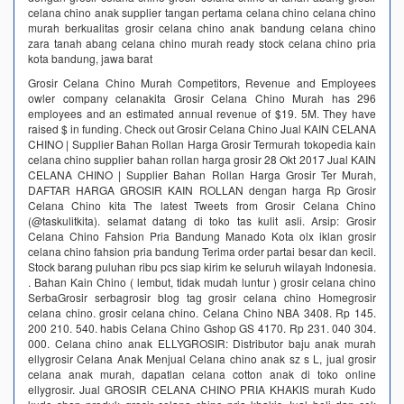
celana chino anak supplier tangan pertama celana chino celana chino
murah berkualitas grosir celana chino anak bandung celana chino
zara tanah abang celana chino murah ready stock celana chino pria
kota bandung, jawa barat
Grosir Celana Chino Murah Competitors, Revenue and Employees
owler company celanakita Grosir Celana Chino Murah has 296
employees and an estimated annual revenue of $19. 5M. They have
raised $ in funding. Check out Grosir Celana Chino Jual KAIN CELANA
CHINO | Supplier Bahan Rollan Harga Grosir Termurah tokopedia kain
celana chino supplier bahan rollan harga grosir 28 Okt 2017 Jual KAIN
CELANA CHINO | Supplier Bahan Rollan Harga Grosir Ter Murah,
DAFTAR HARGA GROSIR KAIN ROLLAN dengan harga Rp Grosir
Celana Chino kita The latest Tweets from Grosir Celana Chino
(@taskulitkita). selamat datang di toko tas kulit asli. Arsip: Grosir
Celana Chino Fahsion Pria Bandung Manado Kota olx iklan grosir
celana chino fahsion pria bandung Terima order partai besar dan kecil.
Stock barang puluhan ribu pcs siap kirim ke seluruh wilayah Indonesia.
. Bahan Kain Chino ( lembut, tidak mudah luntur ) grosir celana chino
SerbaGrosir serbagrosir blog tag grosir celana chino Homegrosir
celana chino. grosir celana chino. Celana Chino NBA 3408. Rp 145.
200 210. 540. habis Celana Chino Gshop GS 4170. Rp 231. 040 304.
000. Celana chino anak ELLYGROSIR: Distributor baju anak murah
ellygrosir Celana Anak Menjual Celana chino anak sz s L, jual grosir
celana anak murah, dapatlan celana cotton anak di toko online
ellygrosir. Jual GROSIR CELANA CHINO PRIA KHAKIS murah Kudo