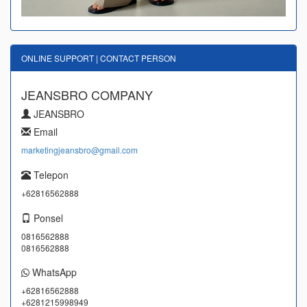
ONLINE SUPPORT | CONTACT PERSON
JEANSBRO COMPANY
JEANSBRO
Email
marketingjeansbro@gmail.com
Telepon
+62816562888
Ponsel
0816562888
0816562888
WhatsApp
+62816562888
+6281215998949