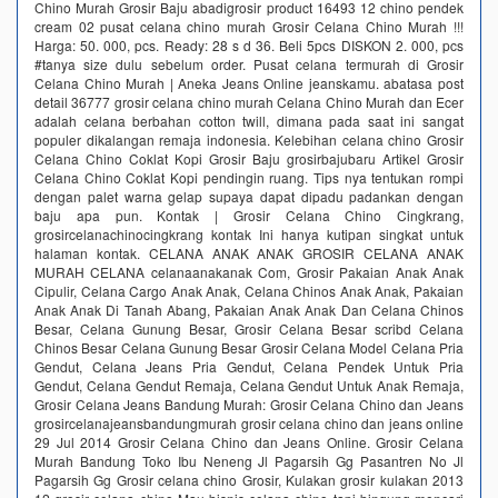
Chino Murah Grosir Baju abadigrosir product 16493 12 chino pendek
cream 02 pusat celana chino murah Grosir Celana Chino Murah !!!
Harga: 50. 000, pcs. Ready: 28 s d 36. Beli 5pcs DISKON 2. 000, pcs
#tanya size dulu sebelum order. Pusat celana termurah di Grosir
Celana Chino Murah | Aneka Jeans Online jeanskamu. abatasa post
detail 36777 grosir celana chino murah Celana Chino Murah dan Ecer
adalah celana berbahan cotton twill, dimana pada saat ini sangat
populer dikalangan remaja indonesia. Kelebihan celana chino Grosir
Celana Chino Coklat Kopi Grosir Baju grosirbajubaru Artikel Grosir
Celana Chino Coklat Kopi pendingin ruang. Tips nya tentukan rompi
dengan palet warna gelap supaya dapat dipadu padankan dengan
baju apa pun. Kontak | Grosir Celana Chino Cingkrang,
grosircelanachinocingkrang kontak Ini hanya kutipan singkat untuk
halaman kontak. CELANA ANAK ANAK GROSIR CELANA ANAK
MURAH CELANA celanaanakanak Com, Grosir Pakaian Anak Anak
Cipulir, Celana Cargo Anak Anak, Celana Chinos Anak Anak, Pakaian
Anak Anak Di Tanah Abang, Pakaian Anak Anak Dan Celana Chinos
Besar, Celana Gunung Besar, Grosir Celana Besar scribd Celana
Chinos Besar Celana Gunung Besar Grosir Celana Model Celana Pria
Gendut, Celana Jeans Pria Gendut, Celana Pendek Untuk Pria
Gendut, Celana Gendut Remaja, Celana Gendut Untuk Anak Remaja,
Grosir Celana Jeans Bandung Murah: Grosir Celana Chino dan Jeans
grosircelanajeansbandungmurah grosir celana chino dan jeans online
29 Jul 2014 Grosir Celana Chino dan Jeans Online. Grosir Celana
Murah Bandung Toko Ibu Neneng Jl Pagarsih Gg Pasantren No Jl
Pagarsih Gg Grosir celana chino Grosir, Kulakan grosir kulakan 2013