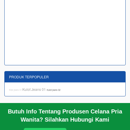
PRODUK TERPOPULER
Kulot Jeans 01
Rok jeans 01
Kulot jeans 02
Butuh Info Tentang Produsen Celana Pria
BERANDA
Wanita? Silahkan Hubungi Kami
KERANJANG BELANJA
PROFIL